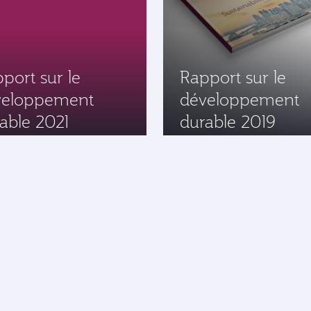
port sur le
Rapport sur le
veloppement
développement
able 2021
durable 2019
n
ent