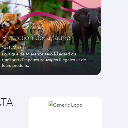
Protection de la faune
sauvage
Politique de tolérance zéro à l'égard du
transport d'espèces sauvages illégales et de
leurs produits.
ATA