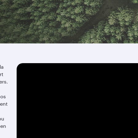
la
rt
ers.
nos
ment
ou
 en