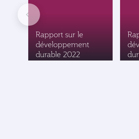
Rapport sur le
Rap
développement
dé
durable 2022
dur
Aider l'environnement
Lorsque vous compensez vos émissions de
carbone avec Qatar Airways, votre contributio
soutient des projets de grande qualité qui évit
ou réduisent les émissions de CO2. Votre