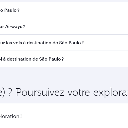
ão Paulo ?
Paulo. Recherchez les vols depuis notre page d'accueil pour 
r Airways ?
Qatar Airways. Nous desservons plus de 150 destinations 
ur les vols à destination de São Paulo ?
itinéraire et de la compagnie aérienne opérant le vol. Sur l
l à destination de São Paulo ?
ains appareils) et en Classe Économique. Les classes de voy
 au moment de la réservation.
amment à l'avance pour bénéficier des meilleurs tarifs aux d
ire et de la disponibilité des classes de voyage.
) ? Poursuivez votre explora
oration !