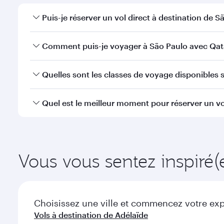
Puis-je réserver un vol direct à destination de S
Oui, Qatar Airways opère des vols directs vers São 
Comment puis-je voyager à São Paulo avec Qata
Vous pouvez voyager directement à São Paulo avec 
Quelles sont les classes de voyage disponibles s
efficaces à l'Aéroport International Hamad.
La disponibilité des classes de voyage dépend de l'
Quel est le meilleur moment pour réserver un vo
voyager en Classe Affaires (avec la Qsuite sur cert
nos partenaires. Veuillez vérifier les détails du vol
Réservez votre vol à destination de São Paulo suffis
la demande saisonnière, de la popularité de l'itinéra
Vous vous sentez inspiré(e
Choisissez une ville et commencez votre expl
Vols à destination de Adélaïde