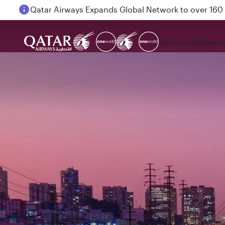
Passengers flying between Doha and Auckland on
Découvrir
Réserve