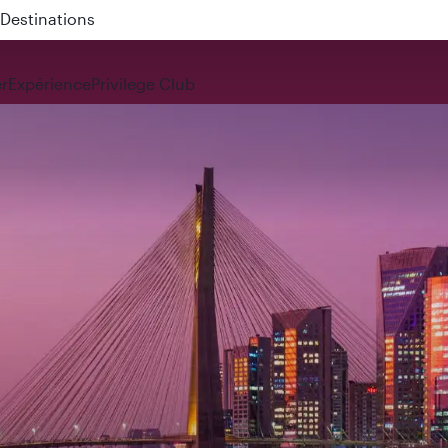
 QR914 and QR915
r
Expérience
Privilege Club