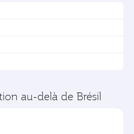
trouver les horaires et la fréquence des vols.
via Doha, avec des correspondances fluides et
es vols opérés par Qatar Airways, vous pouvez
age disponibles peuvent varier sur les vols opérés par
ates de votre choix. Les tarifs varient en fonction de
tion au-delà de Brésil