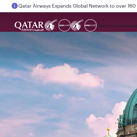
Passengers flying between Doha and Auckland on
Découvrir
Réserve