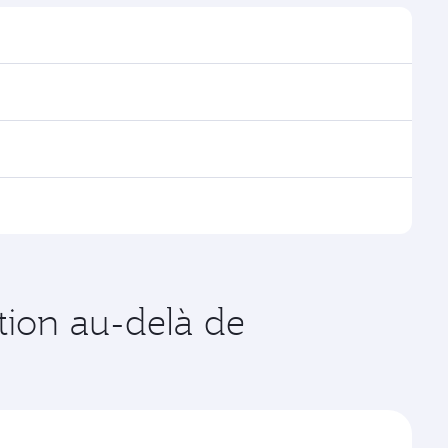
ver les horaires et la fréquence des vols.
oha, avec des correspondances fluides et efficaces à
es vols opérés par Qatar Airways, vous pouvez
age disponibles peuvent varier sur les vols opérés par
 de votre choix. Les tarifs varient en fonction de la
ation au-delà de