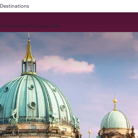
 QR914 and QR915
r
Expérience
Privilege Club