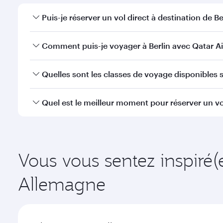
Puis-je réserver un vol direct à destination de Ber
Oui, Qatar Airways opère des vols directs vers Berli
Comment puis-je voyager à Berlin avec Qatar Ai
Vous pouvez voyager directement à Berlin avec Qat
Quelles sont les classes de voyage disponibles su
l'Aéroport International Hamad.
La disponibilité des classes de voyage dépend de l'
Quel est le meilleur moment pour réserver un vol
voyager en Classe Affaires (avec la Qsuite sur cert
nos partenaires. Veuillez vérifier les détails du vol
Réservez votre vol à destination de Berlin suffisamm
demande saisonnière, de la popularité de l'itinéraire
Vous vous sentez inspiré(
Allemagne