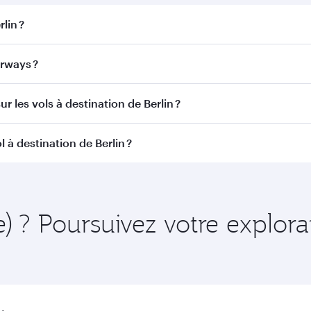
lin ?
n. Recherchez les vols depuis notre page d'accueil pour trou
rways ?
ar Airways. Nous desservons plus de 150 destinations via D
r les vols à destination de Berlin ?
itinéraire et de la compagnie aérienne opérant le vol. Sur l
 à destination de Berlin ?
ains appareils) et en Classe Économique. Les classes de voy
 au moment de la réservation.
ent à l'avance pour bénéficier des meilleurs tarifs aux dates
 et de la disponibilité des classes de voyage.
e) ? Poursuivez votre explor