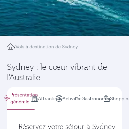
/
Vols à destination de Sydney
Sydney : le cœur vibrant de
l'Australie
Présentation
Attractions
Activités
Gastronomie
Shoppin
générale
Réservez votre séjour à Sydney