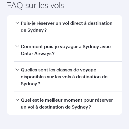
FAQ sur les vols
Puis-je réserver un vol direct à destination
de Sydney ?
Oui, Qatar Airways opère des vols directs vers
Comment puis-je voyager à Sydney avec
Sydney. Recherchez les vols depuis notre page
Qatar Airways ?
d'accueil pour trouver les horaires et la
fréquence des vols.
Vous pouvez voyager directement à Sydney
Quelles sont les classes de voyage
avec Qatar Airways. Nous desservons plus de
disponibles sur les vols à destination de
150 destinations via Doha, avec des
Sydney ?
correspondances fluides et efficaces à
l'Aéroport International Hamad.
La disponibilité des classes de voyage dépend
Quel est le meilleur moment pour réserver
de l'itinéraire et de la compagnie aérienne
un vol à destination de Sydney ?
opérant le vol. Sur les vols opérés par Qatar
Airways, vous pouvez voyager en Classe
Réservez votre vol à destination de Sydney
Affaires (avec la Qsuite sur certains appareils) et
suffisamment à l'avance pour bénéficier des