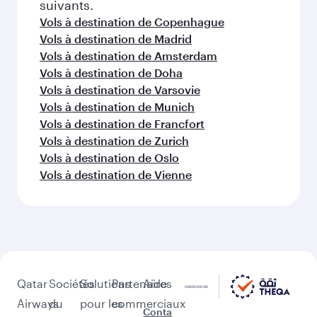
suivants.
Vols à destination de Copenhague
Vols à destination de Madrid
Vols à destination de Amsterdam
Vols à destination de Doha
Vols à destination de Varsovie
Vols à destination de Munich
Vols à destination de Francfort
Vols à destination de Zurich
Vols à destination de Oslo
Vols à destination de Vienne
Qatar
Sociétés
Solutions
Partenaires
Aide
Airways
du
pour les
commerciaux
Conta