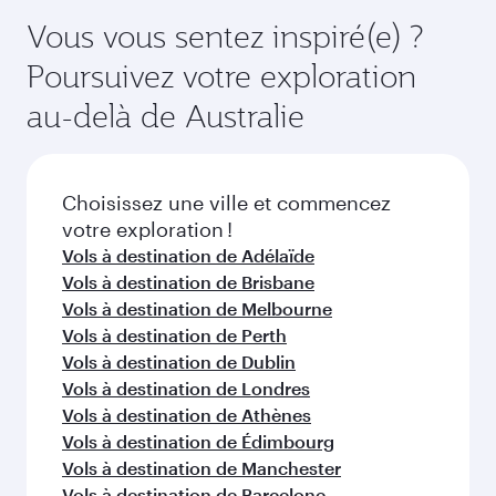
en Classe Économique. Les classes de voyage
meilleurs tarifs aux dates de votre choix. Les
Vous vous sentez inspiré(e) ?
disponibles peuvent varier sur les vols opérés
tarifs varient en fonction de la demande
Poursuivez votre exploration
par nos partenaires. Veuillez vérifier les détails
saisonnière, de la popularité de l'itinéraire et de
du vol au moment de la réservation.
la disponibilité des classes de voyage.
au-delà de Australie
Choisissez une ville et commencez
votre exploration !
Vols à destination de Adélaïde
Vols à destination de Brisbane
Vols à destination de Melbourne
Vols à destination de Perth
Vols à destination de Dublin
Vols à destination de Londres
Vols à destination de Athènes
Vols à destination de Édimbourg
Vols à destination de Manchester
Vols à destination de Barcelone