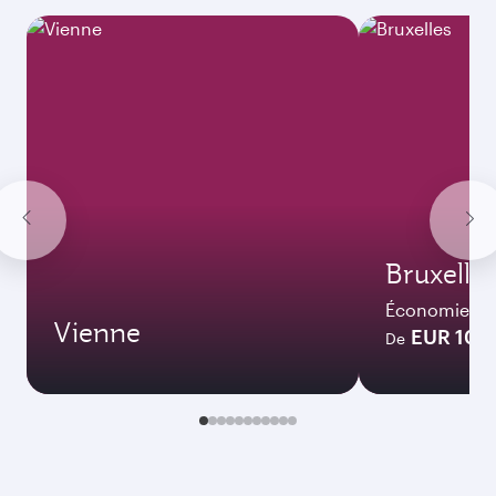
Bruxelles
Économie
Vienne
EUR 101
De