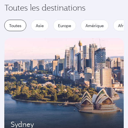
Toutes les destinations
Toutes
Asie
Europe
Amérique
Afriq
Sydney