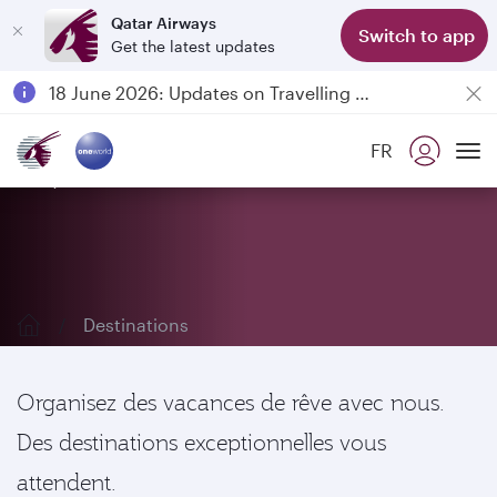
Qatar Airways
Switch to app
Get the latest updates
Passengers flying between Doha and Auckland on QR914 and QR915
18 June 2026: Updates on Travelling with Power Banks
6 August 2026: Qatar Airways flight resumption to Bahrain (BAH), Erbil (EBL), and Kuwait (KWI)
FR
Qatar Airways Expands Global Network to over 160 Destinations
Explorez nos destinations
To
Destinations
Organisez des vacances de rêve avec nous.
Des destinations exceptionnelles vous
attendent.