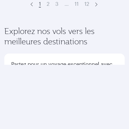
1
2
3
…
11
12
Prev
Next
Explorez nos vols vers les
meilleures destinations
Partez pour un voyage exceptionnel avec
nous jusqu'à votre destination.