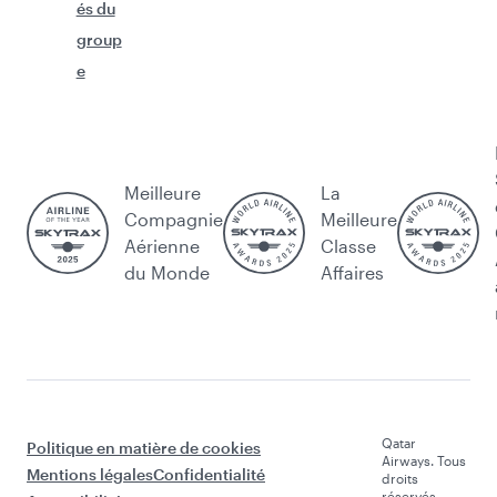
és du
group
e
Meilleure
La
Compagnie
Meilleure
Aérienne
Classe
du Monde
Affaires
Qatar
Politique en matière de cookies
Airways. Tous
Mentions légales
Confidentialité
droits
réservés.