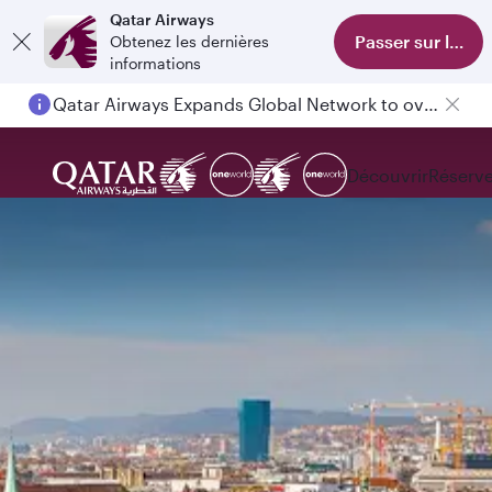
Qatar Airways
Passer sur l'appl
Obtenez les dernières
informations
Qatar Airways Expands Global Network to over 160 Destinations
Passengers flying between Doha and Auckland on QR914 and QR915
Découvrir
Réserve