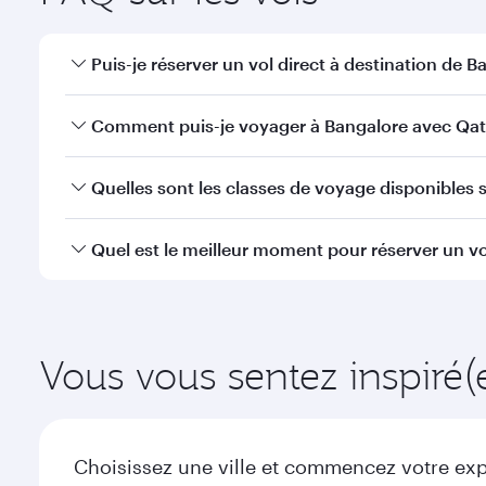
Puis-je réserver un vol direct à destination de B
Oui, Qatar Airways opère des vols directs vers Bang
Comment puis-je voyager à Bangalore avec Qat
Vous pouvez voyager directement à Bangalore avec 
Quelles sont les classes de voyage disponibles s
efficaces à l'Aéroport International Hamad.
La disponibilité des classes de voyage dépend de l'
Quel est le meilleur moment pour réserver un vo
voyager en Classe Affaires (avec la Qsuite sur cert
nos partenaires. Veuillez vérifier les détails du vol
Réservez votre vol à destination de Bangalore suffis
de la demande saisonnière, de la popularité de l'itin
Vous vous sentez inspiré(
Choisissez une ville et commencez votre expl