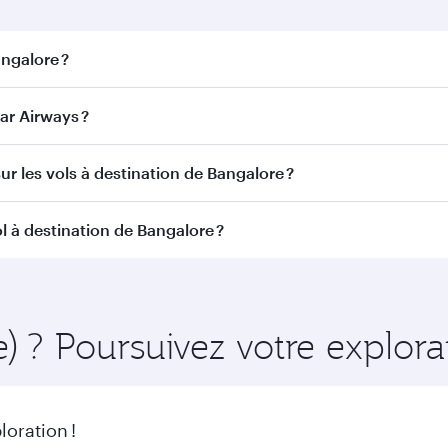
angalore ?
alore. Recherchez les vols depuis notre page d'accueil pour 
ar Airways ?
Qatar Airways. Nous desservons plus de 150 destinations 
ur les vols à destination de Bangalore ?
itinéraire et de la compagnie aérienne opérant le vol. Sur l
l à destination de Bangalore ?
ains appareils) et en Classe Économique. Les classes de voy
 au moment de la réservation.
amment à l'avance pour bénéficier des meilleurs tarifs aux d
éraire et de la disponibilité des classes de voyage.
e) ? Poursuivez votre explor
oration !