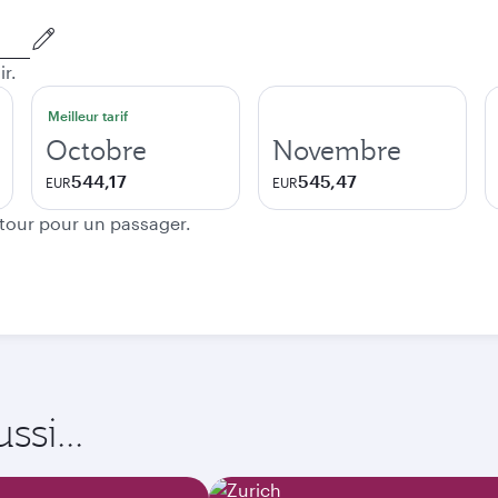
ir.
Meilleur tarif
Octobre
Novembre
544,17
545,47
EUR
EUR
etour pour un passager.
si...