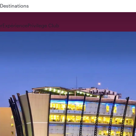
 QR914 and QR915
r
Expérience
Privilege Club