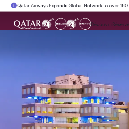
Passengers flying between Doha and Auckland on
Découvrir
Réserve