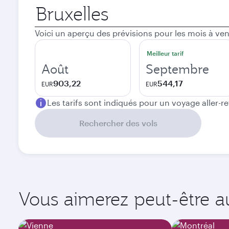
Ville
de
départ
Voici un aperçu des prévisions pour les mois à ven
Meilleur tarif
Août
Septembre
903,22
544,17
EUR
EUR
Les tarifs sont indiqués pour un voyage aller-r
Rechercher des vols
Vous aimerez peut-être aus