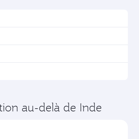
trouver les horaires et la fréquence des vols.
via Doha, avec des correspondances fluides et
es vols opérés par Qatar Airways, vous pouvez
age disponibles peuvent varier sur les vols opérés par
ates de votre choix. Les tarifs varient en fonction
ation au-delà de Inde