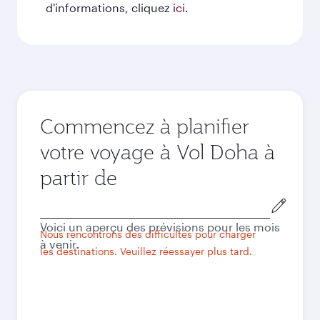
d'informations, cliquez
ici
.
Commencez à planifier
votre voyage à Vol Doha à
partir de
Ville
de
Voici un aperçu des prévisions pour les mois
départ
Nous rencontrons des difficultés pour charger
à venir.
les destinations. Veuillez réessayer plus tard.