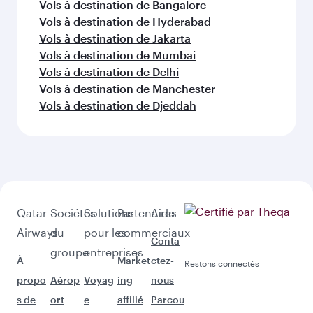
Vols à destination de Bangalore
Vols à destination de Hyderabad
Vols à destination de Jakarta
Vols à destination de Mumbai
Vols à destination de Delhi
Vols à destination de Manchester
Vols à destination de Djeddah
Qatar
Sociétés
Solutions
Partenaires
Aide
Airways
du
pour les
commerciaux
Conta
groupe
entreprises
À
Market
ctez-
Restons connectés
propo
Aérop
Voyag
ing
nous
s de
ort
e
affilié
Parcou