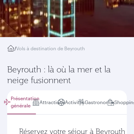
/
Vols à destination de Beyrouth
Beyrouth : là où la mer et la
neige fusionnent
Présentation
Attractions
Activités
Gastronomie
Shoppin
générale
Réservez votre séjour à Beyrouth