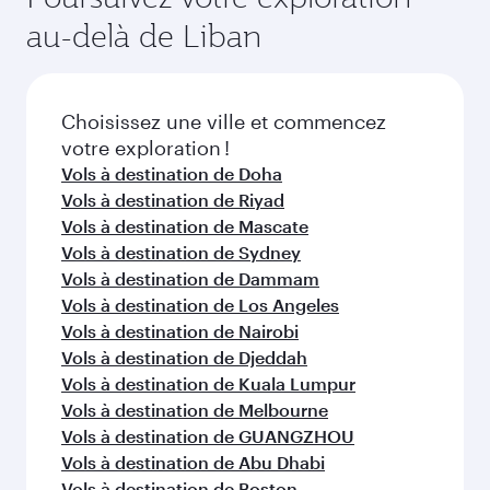
du vol au moment de la réservation.
la disponibilité des classes de voyage.
au-delà de Liban
Choisissez une ville et commencez
votre exploration !
Vols à destination de Doha
Vols à destination de Riyad
Vols à destination de Mascate
Vols à destination de Sydney
Vols à destination de Dammam
Vols à destination de Los Angeles
Vols à destination de Nairobi
Vols à destination de Djeddah
Vols à destination de Kuala Lumpur
Vols à destination de Melbourne
Vols à destination de GUANGZHOU
Vols à destination de Abu Dhabi
Vols à destination de Boston