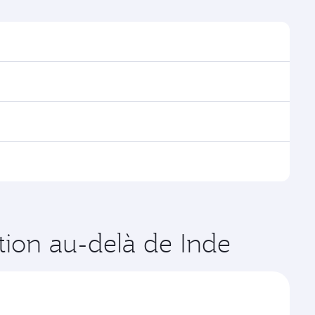
rouver les horaires et la fréquence des vols.
a Doha, avec des correspondances fluides et
es vols opérés par Qatar Airways, vous pouvez
age disponibles peuvent varier sur les vols opérés par
tes de votre choix. Les tarifs varient en fonction de
ation au-delà de Inde