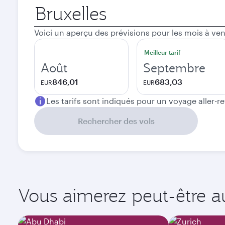
Ville
de
départ
Voici un aperçu des prévisions pour les mois à ven
Meilleur tarif
Août
Septembre
846,01
683,03
EUR
EUR
Les tarifs sont indiqués pour un voyage aller-r
Rechercher des vols
Vous aimerez peut-être aus