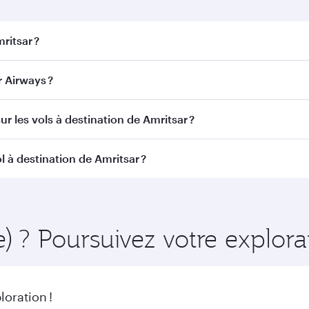
ritsar ?
tsar. Recherchez les vols depuis notre page d'accueil pour t
 Airways ?
atar Airways. Nous desservons plus de 150 destinations vi
r les vols à destination de Amritsar ?
itinéraire et de la compagnie aérienne opérant le vol. Sur l
 à destination de Amritsar ?
ains appareils) et en Classe Économique. Les classes de voy
 au moment de la réservation.
mment à l'avance pour bénéficier des meilleurs tarifs aux da
ire et de la disponibilité des classes de voyage.
e) ? Poursuivez votre explor
oration !