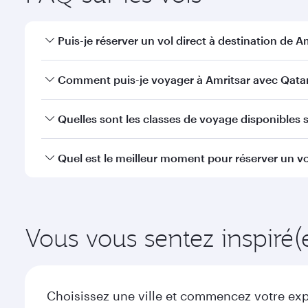
Puis-je réserver un vol direct à destination de Am
Oui, Qatar Airways opère des vols directs vers Amri
Comment puis-je voyager à Amritsar avec Qatar
Vous pouvez voyager directement à Amritsar avec Q
Quelles sont les classes de voyage disponibles su
efficaces à l'Aéroport International Hamad.
La disponibilité des classes de voyage dépend de l'
Quel est le meilleur moment pour réserver un vol
voyager en Classe Affaires (avec la Qsuite sur cert
nos partenaires. Veuillez vérifier les détails du vol
Réservez votre vol à destination de Amritsar suffisa
la demande saisonnière, de la popularité de l'itinéra
Vous vous sentez inspiré(
Choisissez une ville et commencez votre expl