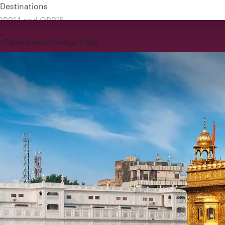
 QR914 and QR915
r
Expérience
Privilege Club