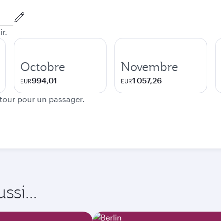
ir.
Octobre
Novembre
994,01
1 057,26
EUR
EUR
etour pour un passager.
si...