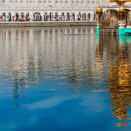
tion d'Amritsar (ATQ)