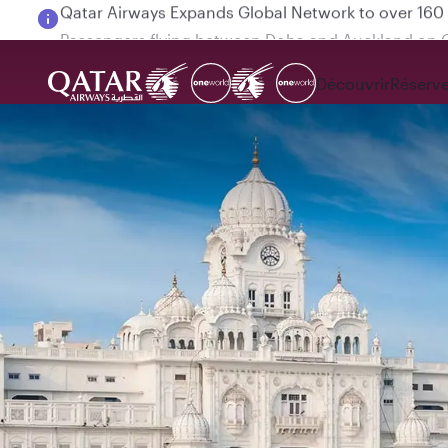
Passengers flying between Doha and Auckland on
Découvrir
Réserve