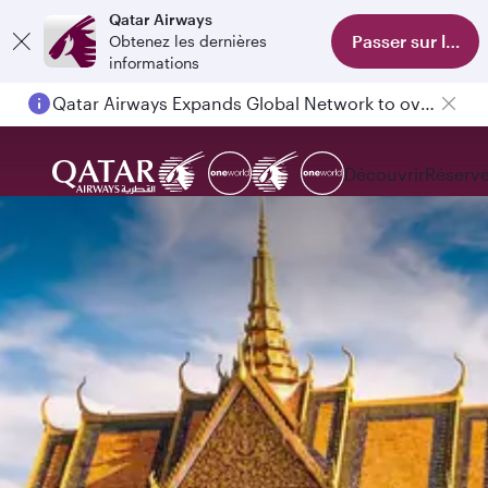
Qatar Airways
Passer sur l'appl
Obtenez les dernières
informations
Qatar Airways Expands Global Network to over 160 Destinations
Passengers flying between Doha and Auckland on QR914 and QR915
Découvrir
Réserve