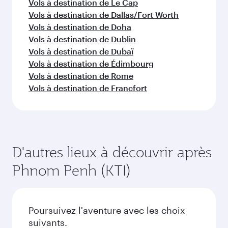
Poursuivez votre exploration
par nos partenaires. Veuillez vérifier les détails
saisonnière, de la popularité de l'itinéraire et de
du vol au moment de la réservation.
la disponibilité des classes de voyage.
au-delà de Cambodge
Choisissez une ville et commencez
votre exploration !
Vols à destination de Amsterdam
Vols à destination de Atlanta
Vols à destination de Barcelone
Vols à destination de Berlin
Vols à destination de Boston
Vols à destination de Le Caire
Vols à destination de Paris
Vols à destination de Copenhague
Vols à destination de Le Cap
Vols à destination de Dallas/Fort Worth
Vols à destination de Doha
Vols à destination de Dublin