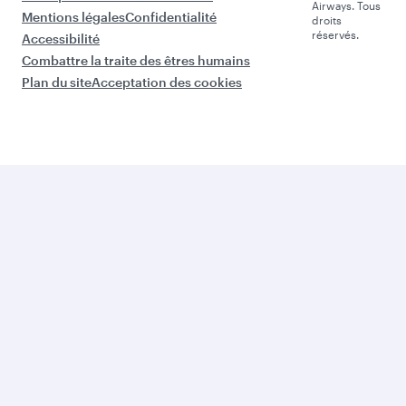
e
Meilleure
La
Compagnie
Meilleure
Aérienne
Classe
du Monde
Affaires
Qatar
Politique en matière de cookies
Airways. Tous
Mentions légales
Confidentialité
droits
réservés.
Accessibilité
Combattre la traite des êtres humains