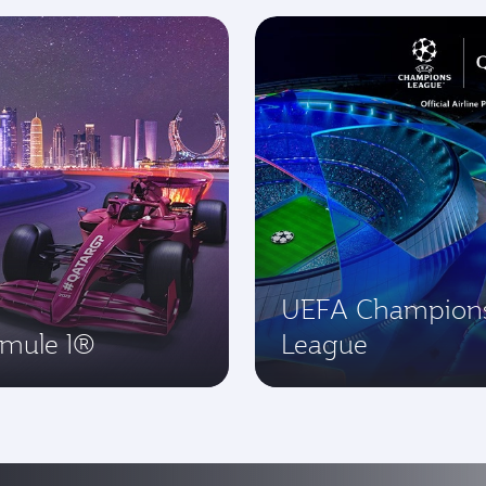
UEFA Champion
rmule 1®
League