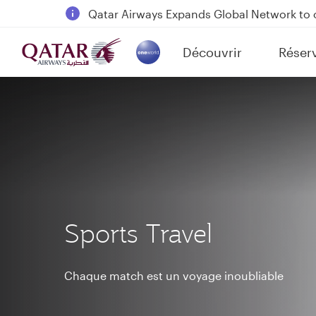
18 June 2026: Updates on Travelling with 
6 August 2026: Qatar Airways flight resump
Découvrir
Réser
Qatar Airways Expands Global Network to 
(active)
Sports Travel
Chaque match est un voyage inoubliable