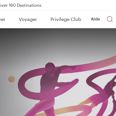
Power Banks
tion to Bahrain (BAH), Erbil (EBL), and Kuwait (KWI)
ver
Voyager
Privilege Club
Aide
over 160 Destinations