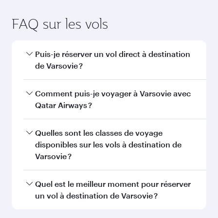
FAQ sur les vols
Puis-je réserver un vol direct à destination
de Varsovie ?
Oui, Qatar Airways opère des vols directs vers
Comment puis-je voyager à Varsovie avec
Varsovie. Recherchez les vols depuis notre page
Qatar Airways ?
d'accueil pour trouver les horaires et la
fréquence des vols.
Vous pouvez voyager directement à Varsovie
Quelles sont les classes de voyage
avec Qatar Airways. Nous desservons plus de
disponibles sur les vols à destination de
150 destinations via Doha, avec des
Varsovie ?
correspondances fluides et efficaces à
l'Aéroport International Hamad.
La disponibilité des classes de voyage dépend
Quel est le meilleur moment pour réserver
de l'itinéraire et de la compagnie aérienne
un vol à destination de Varsovie ?
opérant le vol. Sur les vols opérés par Qatar
Airways, vous pouvez voyager en Classe