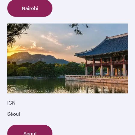
Nairobi
ICN
Séoul
Séoul