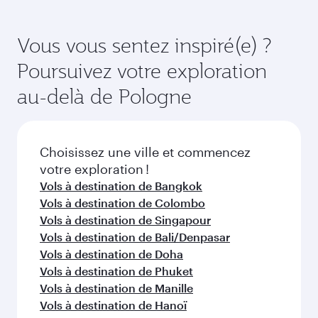
Réservez votre vol à destination de Varsovie
Affaires (avec la Qsuite sur certains appareils) et
suffisamment à l'avance pour bénéficier des
en Classe Économique. Les classes de voyage
meilleurs tarifs aux dates de votre choix. Les
Vous vous sentez inspiré(e) ?
disponibles peuvent varier sur les vols opérés
tarifs varient en fonction de la demande
Poursuivez votre exploration
par nos partenaires. Veuillez vérifier les détails
saisonnière, de la popularité de l'itinéraire et de
du vol au moment de la réservation.
la disponibilité des classes de voyage.
au-delà de Pologne
Choisissez une ville et commencez
votre exploration !
Vols à destination de Bangkok
Vols à destination de Colombo
Vols à destination de Singapour
Vols à destination de Bali/Denpasar
Vols à destination de Doha
Vols à destination de Phuket
Vols à destination de Manille
Vols à destination de Hanoï