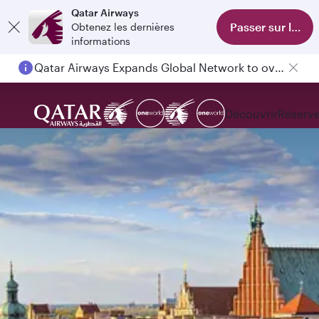
Qatar Airways
Passer sur l'appl
Obtenez les dernières
informations
Qatar Airways Expands Global Network to over 160 Destinations
Passengers flying between Doha and Auckland on QR914 and QR915
Découvrir
Réserve