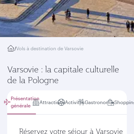
/
Vols à destination de Varsovie
Varsovie : la capitale culturelle
de la Pologne
Présentation
Attractions
Activités
Gastronomie
Shoppin
générale
Réservez votre séjour à Varsovie