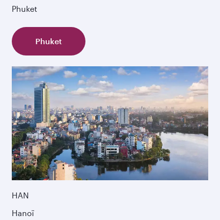
Phuket
Phuket
HAN
Hanoï