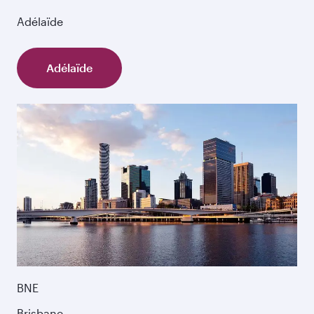
Adélaïde
Adélaïde
BNE
Brisbane