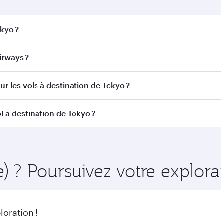
okyo ?
o. Recherchez les vols depuis notre page d'accueil pour trou
irways ?
r Airways. Nous desservons plus de 150 destinations via D
ur les vols à destination de Tokyo ?
itinéraire et de la compagnie aérienne opérant le vol. Sur l
l à destination de Tokyo ?
ains appareils) et en Classe Économique. Les classes de voy
 au moment de la réservation.
nt à l'avance pour bénéficier des meilleurs tarifs aux dates
 et de la disponibilité des classes de voyage.
e) ? Poursuivez votre explor
oration !