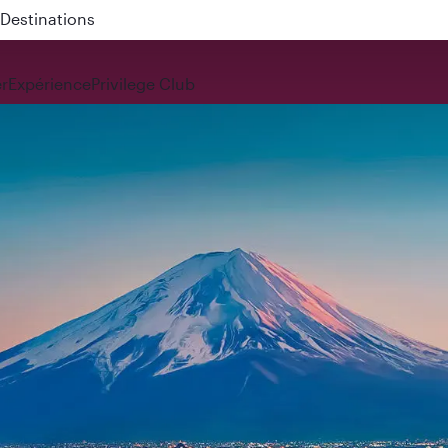
 QR914 and QR915
r
Expérience
Privilege Club