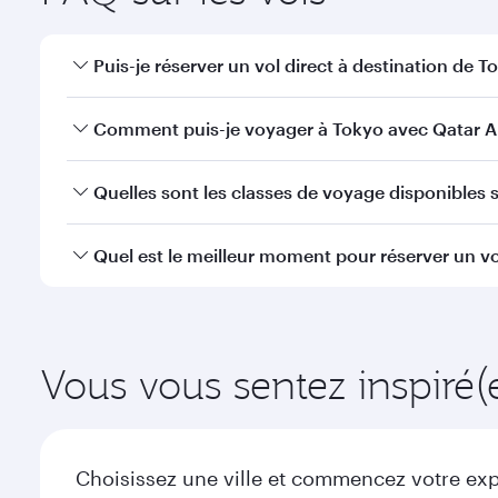
Puis-je réserver un vol direct à destination de T
Oui, Qatar Airways opère des vols directs vers Toky
Comment puis-je voyager à Tokyo avec Qatar A
Vous pouvez voyager directement à Tokyo avec Qata
Quelles sont les classes de voyage disponibles s
à l'Aéroport International Hamad.
La disponibilité des classes de voyage dépend de l'
Quel est le meilleur moment pour réserver un vo
voyager en Classe Affaires (avec la Qsuite sur cert
nos partenaires. Veuillez vérifier les détails du vol
Réservez votre vol à destination de Tokyo suffisamme
demande saisonnière, de la popularité de l'itinéraire
Vous vous sentez inspiré(
Choisissez une ville et commencez votre expl