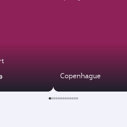
rt
Copenhague
9