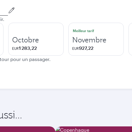
ir.
Meilleur tarif
Octobre
Novembre
1 283,22
927,22
EUR
EUR
etour pour un passager.
si...