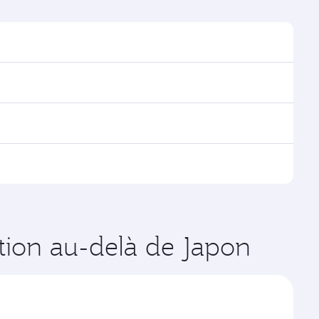
ver les horaires et la fréquence des vols.
oha, avec des correspondances fluides et efficaces
es vols opérés par Qatar Airways, vous pouvez
age disponibles peuvent varier sur les vols opérés par
 de votre choix. Les tarifs varient en fonction de la
ation au-delà de Japon