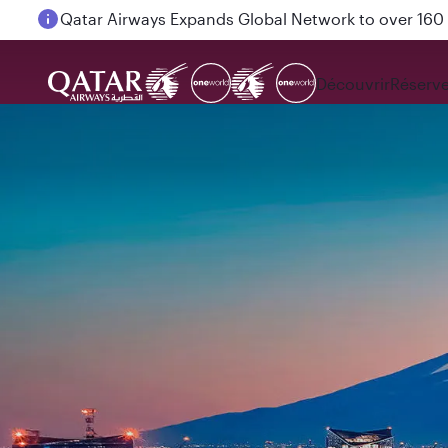
Passengers flying between Doha and Auckland on
Découvrir
Réserve