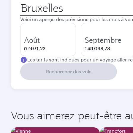
Ville
de
départ
Voici un aperçu des prévisions pour les mois à ven
Août
Septembre
971,22
1 098,73
EUR
EUR
Les tarifs sont indiqués pour un voyage aller-r
Rechercher des vols
Vous aimerez peut-être aus