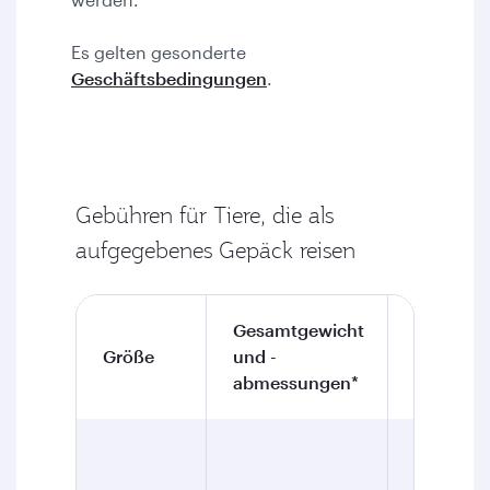
Es gelten gesonderte
Geschäftsbedingungen
.
Gebühren für Tiere, die als
aufgegebenes Gepäck reisen
Gesamtgewicht
Tarife für
Größe
und -
Zusatzg
abmessungen*
Nach/Ab
Qatar: 2