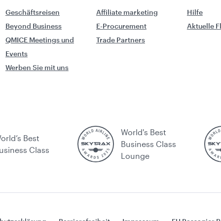
Geschäftsreisen
Affiliate marketing
Hilfe
Beyond Business
E-Procurement
Aktuelle 
QMICE Meetings und
Trade Partners
Events
Werben Sie mit uns
World's Best
orld’s Best
Business Class
usiness Class
Lounge