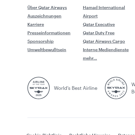
Über Qatar Airways
Hamad International
Auszeichnungen
Airport
Karriere
Qatar Executive
Presseinformationen
Qatar Duty Free
Sponsorship
Qatar Airways Cargo
Umweltbewußtsein
Interne Mediendienste
mehr...
W
World’s Best Airline
B