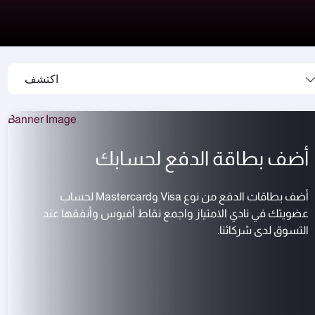
اكتشف
أضف بطاقة الدفع لحسابك
أضف بطاقات الدفع من نوع Visa وMastercard لحساب
عضويتك في نادي الامتياز واجمع نقاط أفيوس وأنفقها عند
التسوق لدى شركائنا.