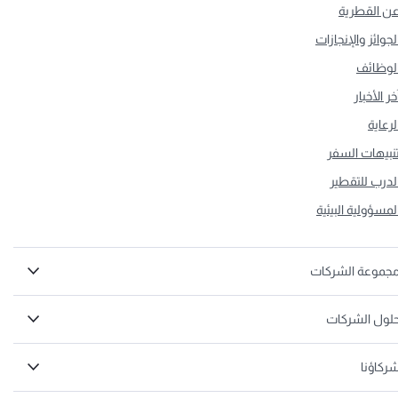
ن القطرية
لجوائز والإنجازات
لوظائف
خر الأخبار
لرعاية
نبيهات السفر
لدرب للتقطير
لمسؤولية البيئية
جموعة الشركات
لول الشركات
ركاؤنا