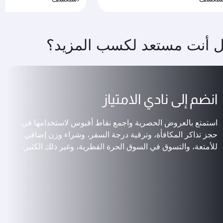
 أنت مستعد لكسب المزيد؟
انضم إلى نادي الامتياز
استمتع بالعروض الحصرية واجمع نقاط أفيوس لاستخدامها في
حجز تذاكر المكافأة، وترقية درجة السفر، وشراء وزن إضافي
للأمتعة، والتسوق في السوق الحرة القطرية، وغير ذلك الكثير.