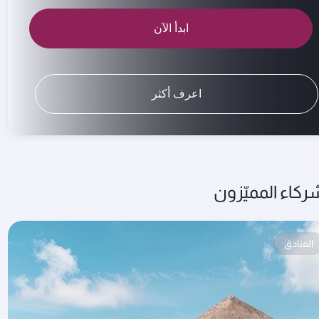
ابدأ الآن
اعرف أكثر
ركاء المميّزون
الفنادق