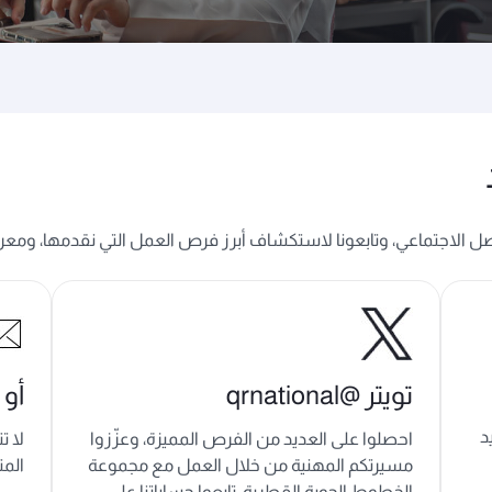
صل الاجتماعي، وتابعونا لاستكشاف أبرز فرص العمل التي نقدمها، ومعرف
تويتر @qrnational
أو 
د
احصلوا على العديد من الفرص المميزة، وعزّزوا
لا ت
مسيرتكم المهنية من خلال العمل مع مجموعة
المت
الخطوط الجوية القطرية. تابعوا حساباتنا على