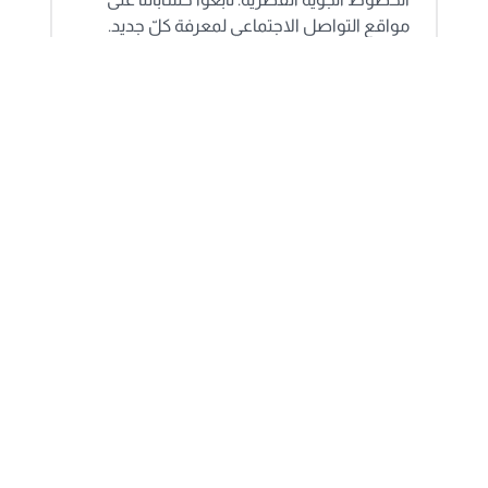
مواقع التواصل الاجتماعي لمعرفة كلّ جديد.
ية
airways.com.qa
|
nationalisation@qatarairways.com.qa
|
aldarbrec