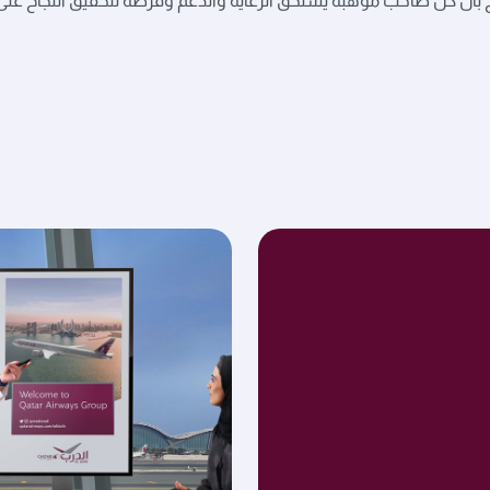
سخ بأن كل صاحب موهبة يستحق الرعاية والدعم وفرصة لتحقيق النجاح على