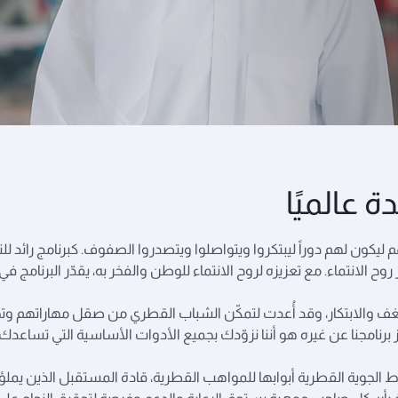
 عالميًا
ون لهم دوراً ليبتكروا ويتواصلوا ويتصدروا الصفوف. كبرنامج رائد للتقطي
 روح الانتماء. مع تعزيزه لروح الانتماء للوطن والفخر به، يقدّر البرنام
شغف والابتكار، وقد أُعدت لتمكّن الشباب القطري من صقل مهاراتهم وتح
رنامجنا عن غيره هو أننا نزوّدك بجميع الأدوات الأساسية التي تساعدك 
ط الجوية القطرية أبوابها للمواهب القطرية، قادة المستقبل الذين يم