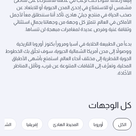
إليها رحلاتنا. سواء كنت ترغب في عطلة للاسترخاء على شاطئ
مشمس أو للاستمتاع في إحدى المدن الحيوية أو للابتعاد عن
صخب الحياة في منتجع جبليّ هادئ، تأكد أننا سننطلق معاً لأجمل
الأماكن في العالم. تتميّز كل وجهة من وجهاتنا بجمالٍ استثنائي
وثقافة غنية وفرص عديدة لمغامرات مبهجة لن تنساها.
بدءاً من الطبيعة الخلابة في آسيا ومروراً بكنوز أوروبا التاريخية
ووصولاً إلى مدن أمريكا الشمالية الحيوية، سوف تحلّق بك الخطوط
الجوية القطرية إلى مختلف أنحاء العالم. استمتع بأشهى الأطباق
المحلية، وتعرَّف إلى الثقافات المتنوعة عن قرب، وتأمّل المناظر
الأخّاذة.
كل الوجهات
الكل
أوروبا
المحيط الهادئ
إفريقيا
الشرق 