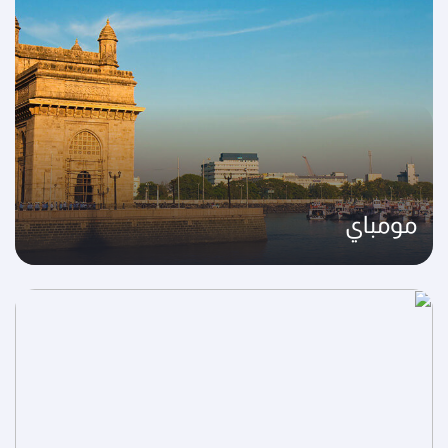
مومباي