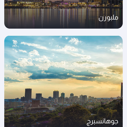
ملبورن
جوهانسبرج