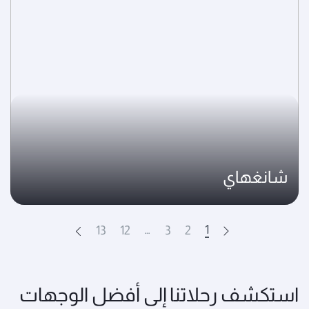
شانغهاي
…
1
13
12
3
2
Next
Prev
استكشف رحلاتنا إلى أفضل الوجهات