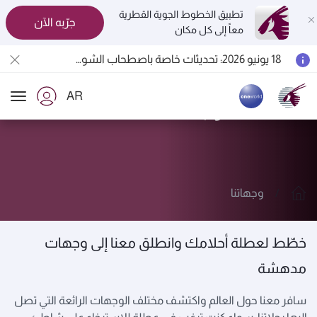
تطبيق الخطوط الجوية القطرية
جرّبه الآن
معاً إلى كل مكان
المسافرون بين الدوحة وأوكلاند على متن الرحلات الجوية رقم QR914 ورقم QR915
18 يونيو 2026: تحديثات خاصة باصطحاب الشواحن المحمولة أثناء السفر
6 أغسطس 2026: الخطوط الجوية القطرية تستأنف رحلاتها الجوية إلى البحرين (BAH) وإربيل (EBL) والكويت (KWI)
AR
الخطوط الجوية القطرية تعزز شبكة وجهاتها العالمية لتشمل ما يزيد عن 160 وجهة
استكشف وجهاتنا
ion
وجهاتنا
خطّط لعطلة أحلامك وانطلق معنا إلى وجهات
مدهشة
سافر معنا حول العالم واكتشف مختلف الوجهات الرائعة التي تصل