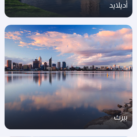
أديلايد
بيرث