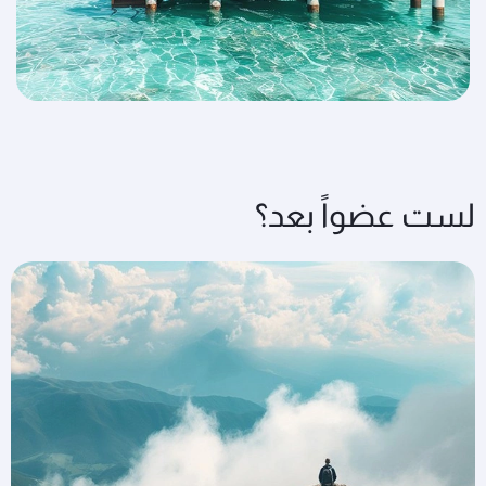
لست عضواً بعد؟