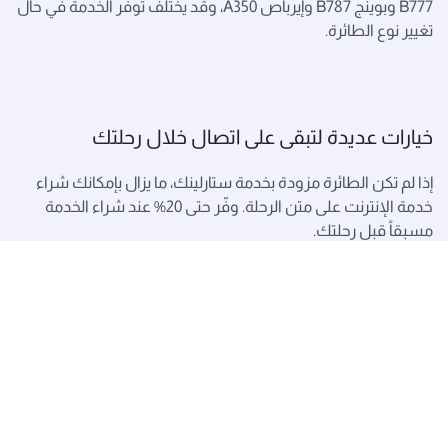
B777 وبوينج B787 وإيرباص A350، وقد يختلف توفر الخدمة في حال
تغيير نوع الطائرة.
خيارات عديدة لتبقى على اتصال خلال رحلتك
إذا لم تكن الطائرة مزودة بخدمة ستارلينك، ما يزال بإمكانك شراء
خدمة الإنترنت على متن الرحلة. وفّر حتى 20% عند شراء الخدمة
مسبقاً قبل رحلتك.
للاستمتاع بساعة مجانية من الإنترنت على متن الرحلة، انضم إلى
نادي الامتياز. كما يمكنك الانضمام إلى نادي الطلاب للحصول على
اتصال غير محدود في جميع رحلاتك.
اشترِ خدمة الإنترنت مقدماً