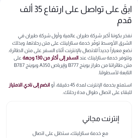
ابقَ على تواصل على ارتفاع 35 ألف
قدم
نفخر بكوننا أكبر شركة طيران عالمية وأول شركة طيران في
الشرق الأوسط توفّر خدمة ستارلينك على متن رحلاتها، وبذلك
نضع معياراً جديداً للاتصال بالإنترنت أثناء السفر على متن الطائرة.
وتتوفر خدمة ستارلينك عند
السفر إلى أكثر من 130 وجهة
على
متن طائراتنا من طراز بوينج B777 وإيرباص A350 وبوينج B787
التابعة لأسطولنا.
استمتع بخدمة الإنترنت لمدة 45 دقيقة، أو
انضم إلى نادي الامتياز
للبقاء على اتصال طوال مدة رحلتك.
إنترنت مجاني
مع خدمة ستارلينك، ستظل على اتصال