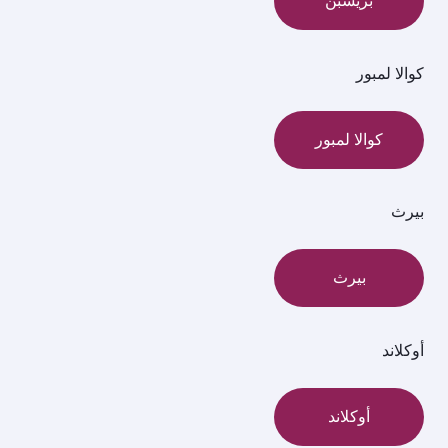
بريسبن
كوالا لمبور
كوالا لمبور
بيرث
بيرث
أوكلاند
أوكلاند