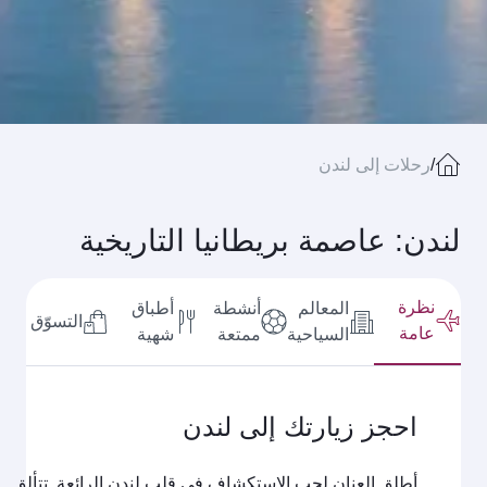
/
رحلات إلى لندن
لندن: عاصمة بريطانيا التاريخية
نظرة
المعالم
أنشطة
أطباق
التسوّق
عامة
السياحية
ممتعة
شهية
احجز زيارتك إلى لندن
أطلق العنان لحب الاستكشاف في قلب لندن الرائعة. تتألق