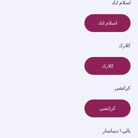
اسلام اباد
اسلام اباد
كلارك
كلارك
كراتشي
كراتشي
بالي \ دينباسار