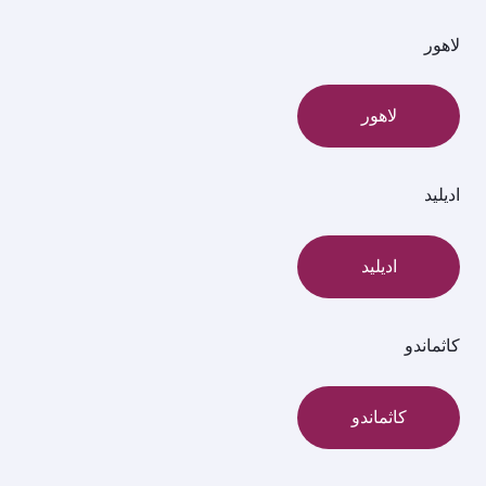
لاهور
لاهور
اديليد
اديليد
كاثماندو
كاثماندو