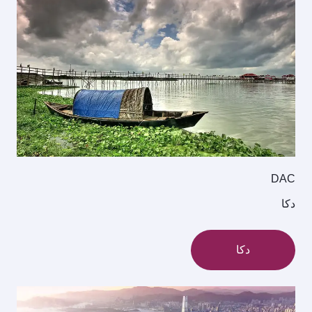
DAC
دكا
دكا