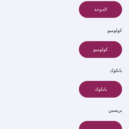
الدوحة
كولومبو
كولومبو
بانكوك
بانكوك
بريسبن