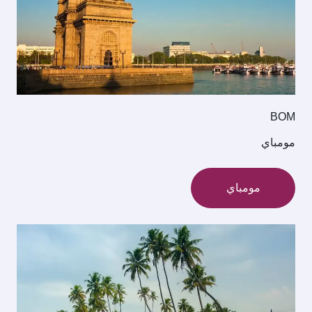
BOM
مومباي
مومباي