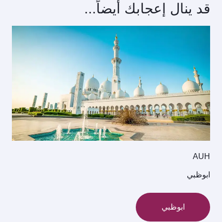
قد ينال إعجابك أيضاً...
AUH
ابوظبي
ابوظبي