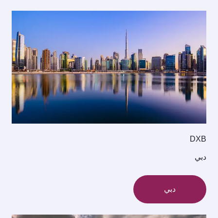
DXB
دبي
دبي