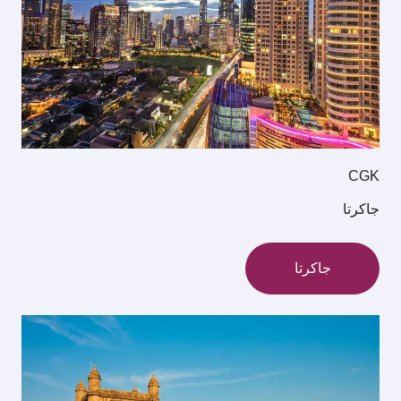
CGK
جاكرتا
جاكرتا