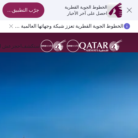
الخطوط الجوية القطرية
جرّب التطبيق الآن
احصل على آخر الأخبار
المسافرون بين الدوحة وأوكلاند على متن الرحلات الجوية رقم QR914 ورقم QR915
استكشف
احجز
عش ال