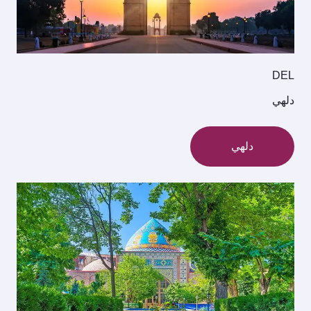
DEL
دلهي
دلهي