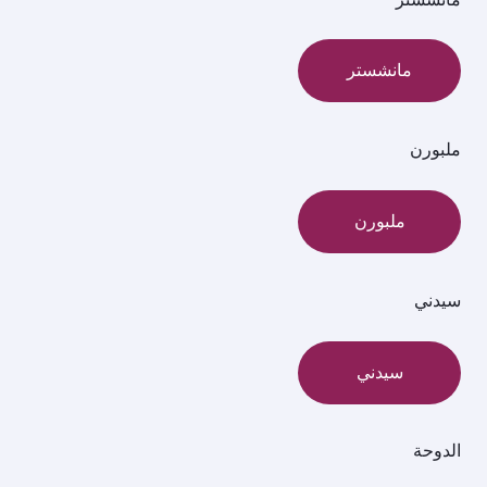
مانشستر
ملبورن
ملبورن
سيدني
سيدني
الدوحة