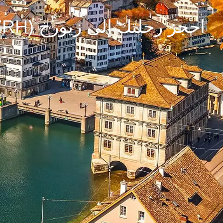
احجز رحلتك إلى زيورخ (ZRH)