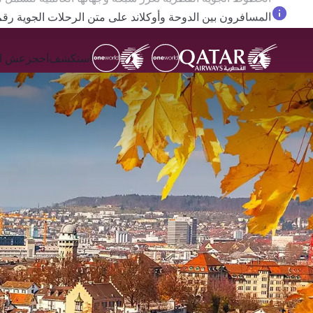
المسافرون بين الدوحة وأوكلاند على متن الرحلات الجوية رقم QR914 ورقم 915
استكشف
احجز
عش ال