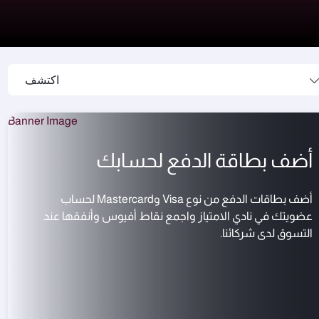
اكتشف
أضف بطاقة الدفع لحسابك
أضف بطاقات الدفع من نوع Visa وMastercard لحساب
عضويتك في نادي الامتياز واجمع نقاط أفيوس وأنفقها عند
التسوق لدى شركائنا.