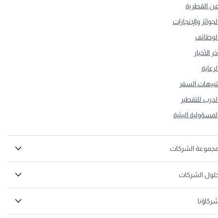
ن القطرية
لجوائز والإنجازات
لوظائف
خر الأخبار
لرعاية
نبيهات السفر
لدرب للتقطير
لمسؤولية البيئية
جموعة الشركات
لول الشركات
ركاؤنا