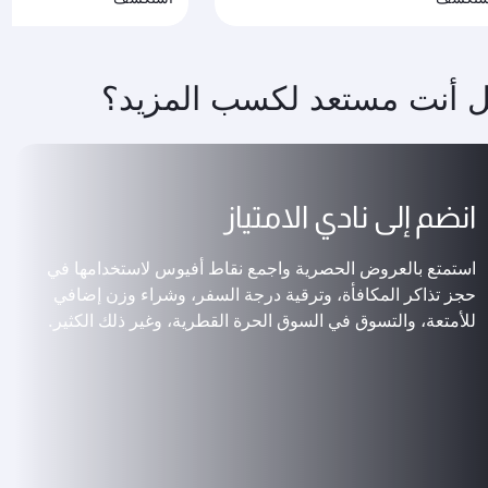
 أنت مستعد لكسب المزيد؟
انضم إلى نادي الامتياز
استمتع بالعروض الحصرية واجمع نقاط أفيوس لاستخدامها في
حجز تذاكر المكافأة، وترقية درجة السفر، وشراء وزن إضافي
للأمتعة، والتسوق في السوق الحرة القطرية، وغير ذلك الكثير.