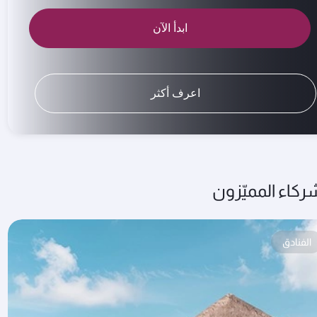
ابدأ الآن
اعرف أكثر
ركاء المميّزون
الفنادق