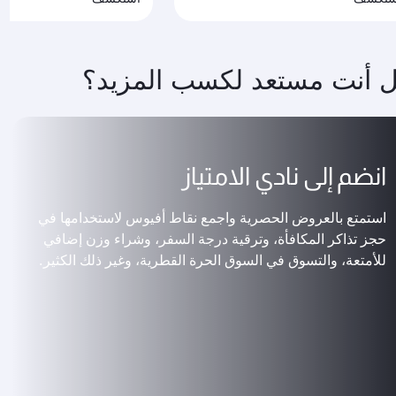
 أنت مستعد لكسب المزيد؟
انضم إلى نادي الامتياز
استمتع بالعروض الحصرية واجمع نقاط أفيوس لاستخدامها في
حجز تذاكر المكافأة، وترقية درجة السفر، وشراء وزن إضافي
للأمتعة، والتسوق في السوق الحرة القطرية، وغير ذلك الكثير.