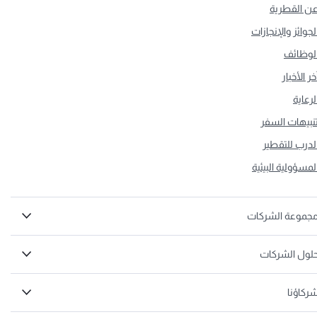
ن القطرية
لجوائز والإنجازات
لوظائف
خر الأخبار
لرعاية
نبيهات السفر
لدرب للتقطير
لمسؤولية البيئية
جموعة الشركات
لول الشركات
ركاؤنا