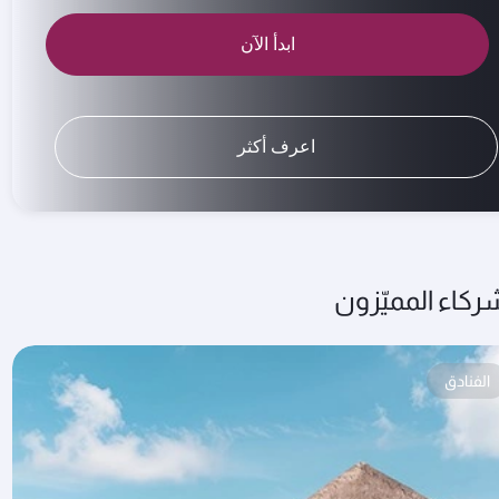
ابدأ الآن
اعرف أكثر
ركاء المميّزون
الفنادق