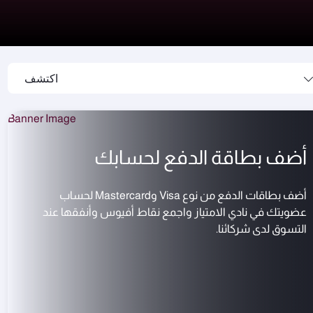
اكتشف
أضف بطاقة الدفع لحسابك
أضف بطاقات الدفع من نوع Visa وMastercard لحساب
عضويتك في نادي الامتياز واجمع نقاط أفيوس وأنفقها عند
التسوق لدى شركائنا.