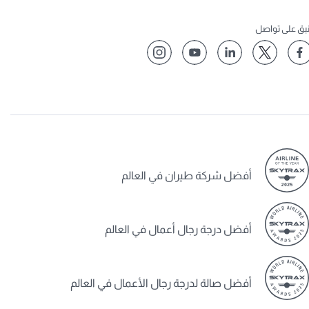
إلى فئة العضوية التالية).
نبق على تواصل
فيما يلي تفاصيل الشروط والأحكام التي تسري على الترقية
السريعة لفئة العضوية:
يحق للعملاء الحصول على نقاط أفيوس إضافية
والانتقال سريعاً إلى فئة العضوية التالية عند حجز
رحلات عبر موقع
www.qatarairways.com
أو تطبيق
الخطوط الجوية القطرية للجوّال، وذلك بعد إتمامهم
الرحلة المعنية.
سيحق لك الاستفادة مرة واحدة فقط من الترقية
أفضل شركة طيران في العالم
السريعة إلى الفئة الذهبية وذلك عند إنفاق 14,000 ريال
قطري باستخدام بطاقة فيزا إنفينيت الائتمانية ذات
العلامة التجارية المشتركة، عبر موقع
أفضل درجة رجال أعمال في العالم
www.qatarairways.com أو تطبيق الخطوط الجوية
القطرية للجوّال، في أول عام من تاريخ إصدار البطاقة.
سيحق لك الاستفادة مرة واحدة فقط من الترقية
أفضل صالة لدرجة رجال الأعمال في العالم
السريعة إلى الفئة الفضية وذلك عند إنفاق 7,000 ريال