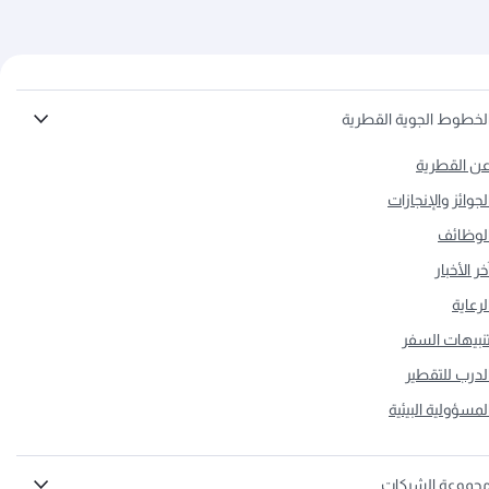
احصل دون رسوم على تأمين السفر وخدمة الكونسيرج
أول رحلة على متن الخطوط الجوية القطرية:
وميزة الدخول إلى صالات المطارات، وغير ذلك الكثير
نقاط أفيوس الإضافية عند الانضمام تُمنح إلى
الأعضاء الذي يحولون رواتبهم إلى بنك الريان ويفعلون
بطاقاتهم الائتمانية.
لخطوط الجوية القطرية
تُمنح 50,000 نقطة أفيوس إضافية إلى
ن القطرية
حاملي بطاقات فيزا إنفينيت
لجوائز والإنجازات
تُمنح 25,000 نقطة أفيوس إضافية إلى
لوظائف
حاملي بطاقات فيزا سيغنتشر
خر الأخبار
ستُمنح نقاط أفيوس الإضافية عن أول رحلة عند إتمام
لرعاية
صاحب البطاقة الأساسية أول معاملة باستخدام
نبيهات السفر
بطاقته ذات العلامة التجارية المشتركة، ويتحدد عددها
لدرب للتقطير
على حسب درجة الحجز.
لمسؤولية البيئية
تُمنح 10,000 نقطة أفيوس إضافية عن
السفر على متن درجة رجال الأعمال أو
الدرجة الأولى
جموعة الشركات