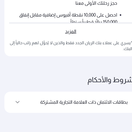
حجز رحلتك الأولى معنا
احصل على 10,000 نقطة أفيوس إضافية مقابل إنفاق
150,000 ريالاً قطرياً سنويّاً
المزيد
اجمع نقاط أفيوس مقابل كل عملية شراء
يسري على عملاء بنك الريان الجدد فقط والذين لا يُحوَّل لهم راتب حالياً إلى
1 نقطة أفيوس مقابل كل 5 ريالات قطرية تنفقها
لبنك.
2 نقاط أفيوس مقابل كل 5 ريالات قطرية تُنفقها على
حجز الرحلات الجوية معنا
شروط والأحكام
الانتقال سريعاً إلى فئة العضوية الفضيّة مع نادي
الامتياز
أنفق 7,000 ريالاً قطرياً على حجز الرحلات الجوية معنا
بطاقات الائتمان ذات العلامة التجارية المشتركة
للاستمتاع بالانتقال سريعاً إلى فئة العضوية الفضيّة
استمتع بمزايا إضافية
فيما يلي تفاصيل الشروط والأحكام التي تسري على نقاط
أفيوس الإضافية عند الانضمام ونقاط أفيوس الإضافية عن