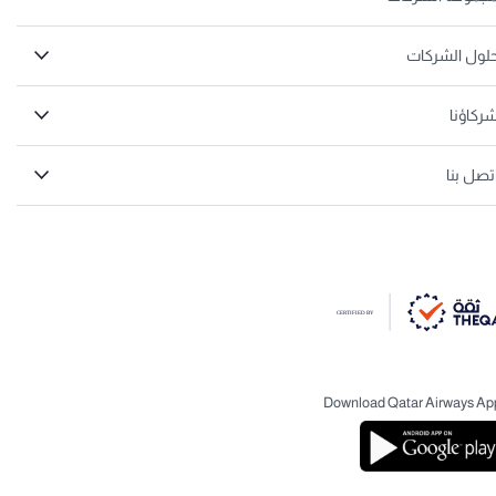
تُمنح 5,000 نقطة أفيوس إضافية عن
لول الشركات
السفر على متن الدرجة السياحية
ستُضاف جميع نقاط أفيوس الإضافية إلى حساب أول
ركاؤنا
عضو مسجّل في الحجز، في حالة كان كل مسافر من
المسافرين ضمن حجز له رقم واحد (PNR) لديه بطاقة
تصل بنا
ائتمانية مستقلة ذات علامة تجارية مشتركة.
ستُضاف نقاط أفيوس الإضافية عن أول رحلة إلى
رصيد العضو عند إتمام الرحلة،
على أن يكون اسمه أول اسم مسجل في حجز الرحلة
عند إتمامه.
يجب أن يسجل العضو دخوله (إلى موقع
qatarairways.com أو تطبيق الجوال) ليستفيد من
Download Qatar Airways Ap
جميع نقاط أفيوس الإضافية وغيرها من المزايا (نقاط
أفيوس الإضافية لقاء أول رحلة، وضعف نقاط
أفيوس لقاء الإنفاق عبر الإنترنت، والترقية السريعة