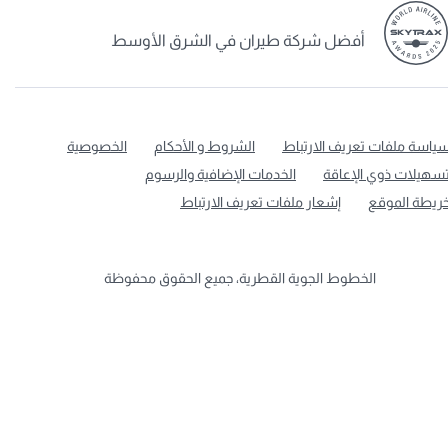
قطري باستخدام بطاقة فيزا سيغنتشر الائتمانية ذات
العلامة التجارية المشتركة، عبر موقع
أفضل شركة طيران في الشرق الأوسط
www.qatarairways.com أو تطبيق الخطوط الجوية
القطرية للجوّال، في أول عام من تاريخ إصدار البطاقة.
بعد إتمام عام تقويمي، سيحتفظ عضو نادي الامتياز
التابع للخطوط الجوية القطرية بفئة عضويته التي
ياسة ملفات تعريف الارتباط
الشروط و الأحكام
الخصوصية
انتقل إليها وفقاً لقواعد تجديد فئات العضوية التي
سهيلات ذوي الإعاقة
الخدمات الإضافية والرسوم
يطبقها النادي.
ريطة الموقع
إشعار ملفات تعريف الارتباط
لن يبدأ احتساب الإنفاق لأغراض الترقية إلى الفئة
الفضية أو الذهبية إلا بعد إتمام العضو الأساسي
للرحلة،
الخطوط الجوية القطرية، جميع الحقوق محفوظة
على أن يكون اسمه أول اسم مسجل في حجز الرحلة
عند إتمامه.
يجب أن يسجل العضو دخوله (إلى موقع
qatarairways.com أو تطبيق الجوال) ليستفيد من
جميع نقاط أفيوس الإضافية وغيرها من المزايا (نقاط