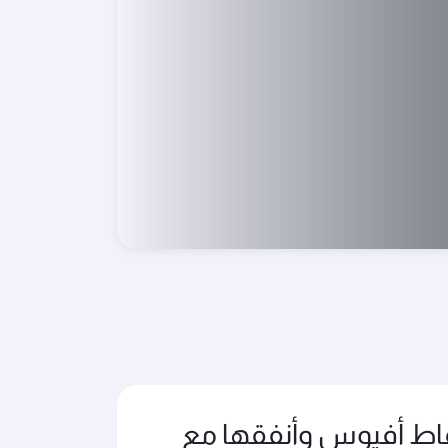
اط أفيوس وأنفقها مع