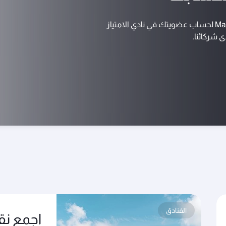
 شركائنا.
الفنادق
اجمع نق