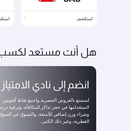
استكشف
استك
هل أنت مستعد لكسب ا
انضم إلى نادي الامتياز
استمتع بالعروض الحصرية واجمع نقاط أفيوس
لاستخدامها في حجز تذاكر المكافأة، وترقية درج
وشراء وزن إضافي للأمتعة، والتسوق في السوق 
القطرية، وغير ذلك الكثير.