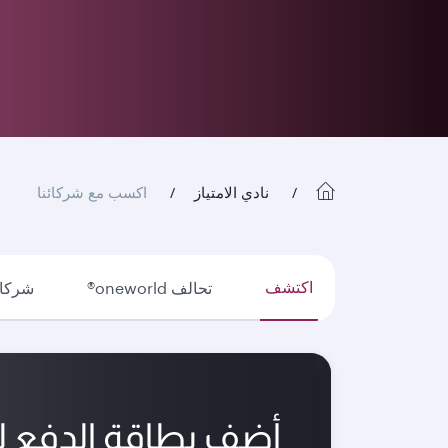
نادي الامتياز
اكسب مع شركائنا
اكتشف
تحالف oneworld®
شركات
أضف بطاقة الدفع 