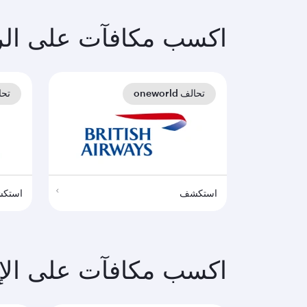
اكسب مكافآت على الر
تحالف oneworld
تحالف 
استكشف
استك
اكسب مكافآت على الإقا