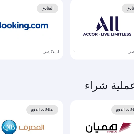
نادق
الفنادق
شف
استكشف
ملية شراء
قات الدفع
بطاقات الدفع