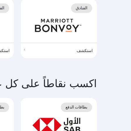
الفنادق
الف
استكشف
استك
اكسب نقاطاً على كل ع
بطاقات الدفع
بطا