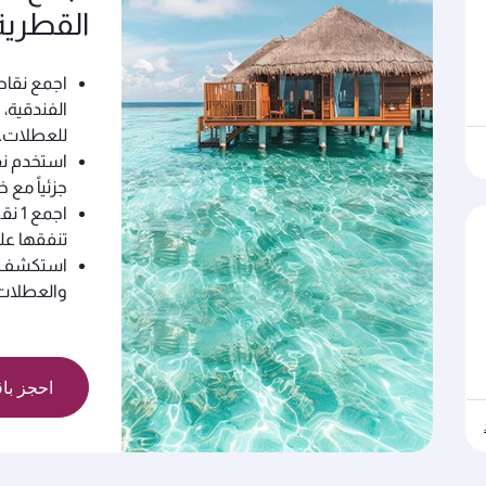
القطرية
اجمع نقاط
الفندقية، 
للعطلات.
استخدم نق
جزئياً مع خدمة ال
تنفقها عل
استكشف مج
والعطلات 
احجز باق