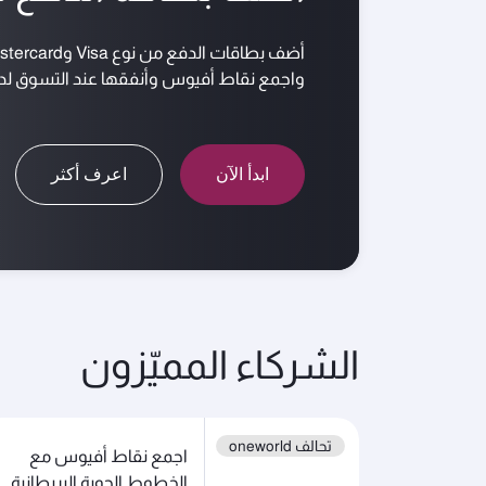
أضف بطاقات الدفع من نوع Visa وMastercard لحساب عضويتك في نادي الامتياز
واجمع نقاط أفيوس وأنفقها عند التسوق لدى
ابدأ الآن
اعرف أكثر
الشركاء المميّزون
تحالف oneworld
اجمع نقاط أفيوس مع
الخطوط الجوية البريطانية