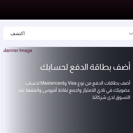
اكتشف
أضف بطاقة الدفع لحسابك
أضف بطاقات الدفع من نوع Visa وMastercard لحساب
عضويتك في نادي الامتياز واجمع نقاط أفيوس وأنفقها عند
التسوق لدى شركائنا.