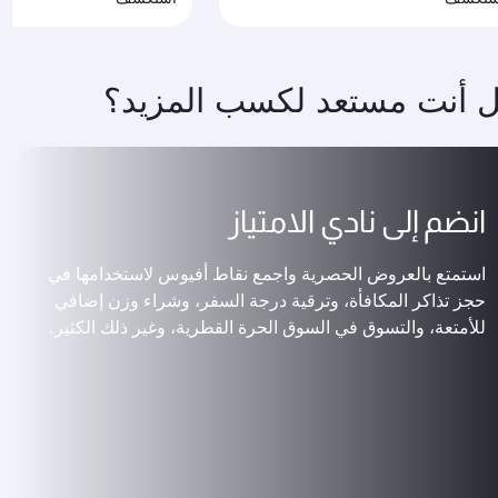
 أنت مستعد لكسب المزيد؟
انضم إلى نادي الامتياز
استمتع بالعروض الحصرية واجمع نقاط أفيوس لاستخدامها في
حجز تذاكر المكافأة، وترقية درجة السفر، وشراء وزن إضافي
للأمتعة، والتسوق في السوق الحرة القطرية، وغير ذلك الكثير.