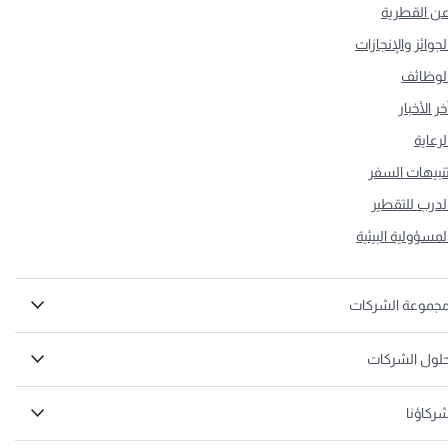
ن القطرية
لجوائز والإنجازات
لوظائف
خر الأخبار
لرعاية
نبيهات السفر
لدرب للتقطير
لمسؤولية البيئية
جموعة الشركات
لول الشركات
ركاؤنا