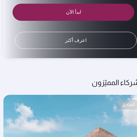
ابدأ الآن
اعرف أكثر
ركاء المميّزون
الفنادق