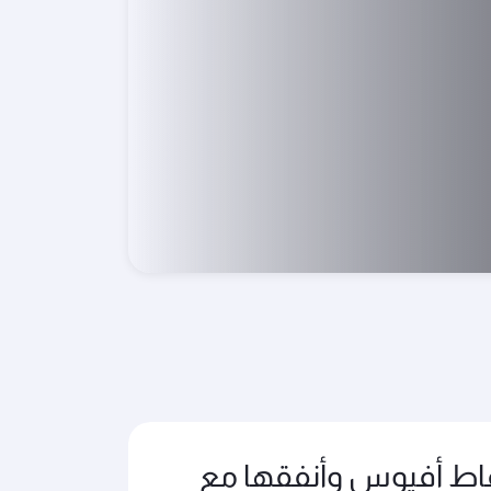
اط أفيوس وأنفقها مع