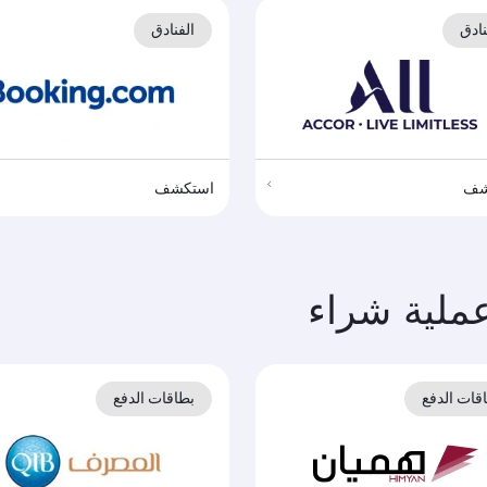
نادق
الفنادق
شف
استكشف
ملية شراء
قات الدفع
بطاقات الدفع