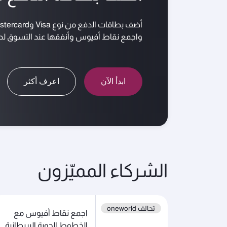
أضف بطاقات الدفع من نوع Visa وMastercard لحساب عضويتك في نادي الامتياز
واجمع نقاط أفيوس وأنفقها عند التسوق لدى
ابدأ الآن
اعرف أكثر
الشركاء المميّزون
تحالف oneworld
اجمع نقاط أفيوس مع
الخطوط الجوية البريطانية