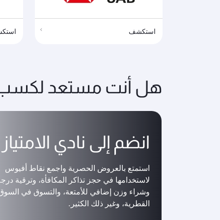
استكشف
استك
هل أنت مستعد لكسب ا
انضم إلى نادي الامتياز
استمتع بالعروض الحصرية واجمع نقاط أفيوس
لاستخدامها في حجز تذاكر المكافأة، وترقية درج
وشراء وزن إضافي للأمتعة، والتسوق في السوق 
القطرية، وغير ذلك الكثير.