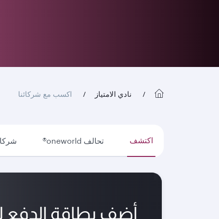
نادي الامتياز
اكسب مع شركائنا
اكتشف
تحالف oneworld®
شركات
أضف بطاقة الدفع 