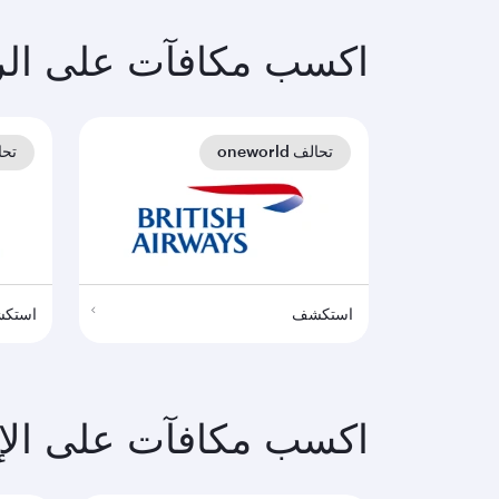
اكسب مكافآت على الر
تحالف oneworld
تحالف 
استكشف
استك
اكسب مكافآت على الإقا