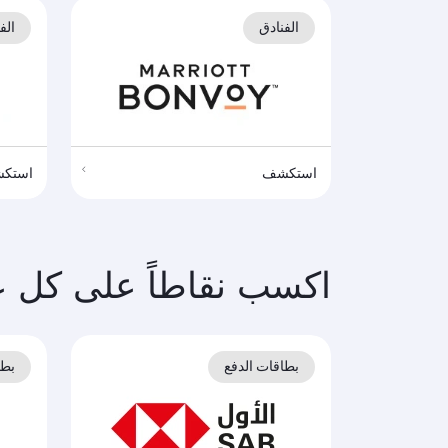
الفنادق
الف
استكشف
استك
اكسب نقاطاً على كل ع
بطاقات الدفع
بطا