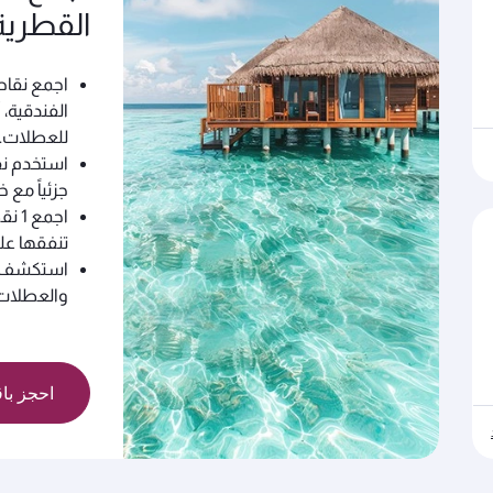
القطرية
اجمع نقاط
الفندقية، 
للعطلات.
استخدم نق
جزئياً مع خدمة ال
تنفقها عل
استكشف مج
والعطلات 
احجز باق