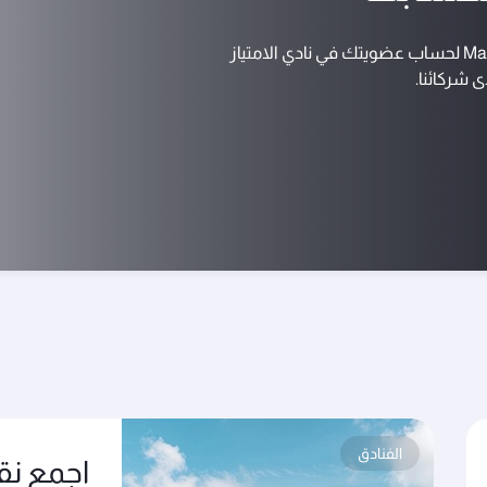
 شركائنا.
الفنادق
اجمع نق