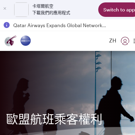
卡塔爾航空
Switch to app
下載我們的應用程式
Passengers flying between Doha and Auckland on QR914 and QR915
18 June 2026: Updates on Travelling with Power Banks
6 August 2026: Qatar Airways flight resumption to Bahrain (BAH), Erbil (EBL), and Kuwait (KWI)
ZH
Qatar Airways Expands Global Network to over 160 Destinations
歐盟航班乘客權利