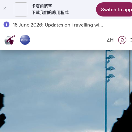
卡塔爾航空
Switch to app
下載我們的應用程式
Passengers flying between Doha and Auckland on QR914 and QR915
18 June 2026: Updates on Travelling with Power Banks
6 August 2026: Qatar Airways flight resumption to Bahrain (BAH), Erbil (EBL), and Kuwait (KWI)
ZH
Qatar Airways Expands Global Network to over 160 Destinations