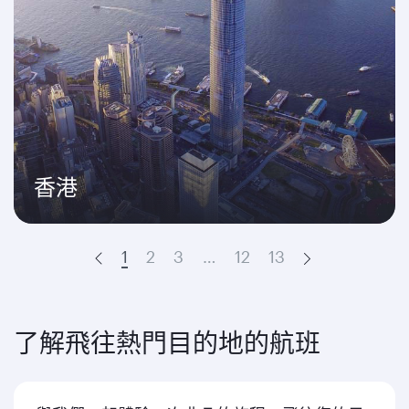
香港
1
2
3
…
12
13
Prev
Next
了解飛往熱門目的地的航班