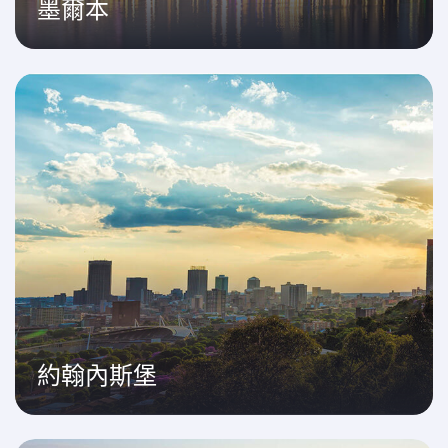
墨爾本
約翰內斯堡