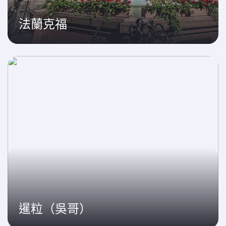
法蘭克福
暹粒（吳哥）