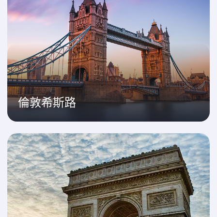
倫敦希斯路