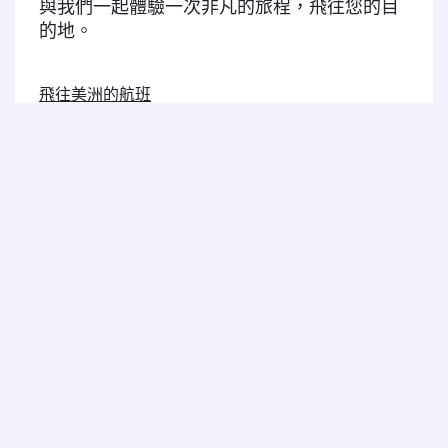
與我們一起體驗一次非凡的旅程，飛往您的目
的地。
飛往美洲的航班
飛往歐洲的航班
飛往中東的航班
飛往亞太地區的航班
飛往非洲的航班
卡塔爾航空