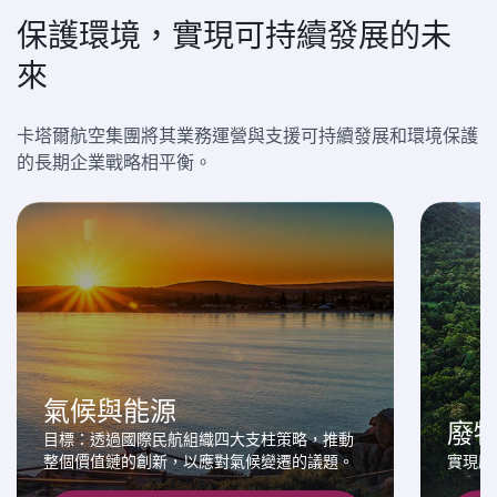
保護環境，實現可持續發展的未
來
卡塔爾航空集團將其業務運營與支援可持續發展和環境保護
的長期企業戰略相平衡。
氣候與能源
廢
目標：透過國際民航組織四大支柱策略，推動
整個價值鏈的創新，以應對氣候變遷的議題。
實現廢