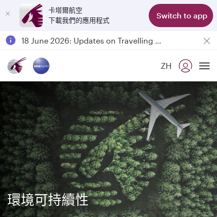
卡塔爾航空
Switch to app
下載我們的應用程式
Passengers flying between Doha and Auckland on QR914 and QR915
18 June 2026: Updates on Travelling with Power Banks
6 August 2026: Qatar Airways flight resumption to Bahrain (BAH), Erbil (EBL), and Kuwait (KWI)
ZH
Qatar Airways Expands Global Network to over 160 Destinations
To
環境可持續性