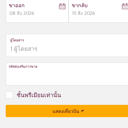
ขาออก
ขากลับ
08
สิง
2026
15
สิง
2026
to
to
open
open
calendar
calendar
press
press
ผู้โดยสาร
enter
enter
and
to
and
to
select
select
new
new
date
date
รหัสส่งเสริมการขาย
please
please
use
use
arrow
arrow
key
key
ชั้นพรีเมียมเท่านั้น
or
or
you
you
can
can
แสดงเที่ยวบิน
type
type
date
date
in
in