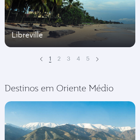
Libreville
1
2
3
4
5
Prev
Next
Destinos em Oriente Médio