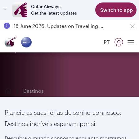
Qatar Airways
Switch to app
Get the latest updates
Passengers flying between Doha and Auckland on QR914 and QR915
18 June 2026: Updates on Travelling with Power Banks
6 August 2026: Qatar Airways flight resumption to Bahrain (BAH), Erbil (EBL), and Kuwait (KWI)
PT
Qatar Airways Expands Global Network to over 160 Destinations
Explore os nossos destinos
To
Destinos
Planeie as suas férias de sonho connosco:
Destinos incríveis esperam por si
Descubra o mundo connosco enquanto mostramos