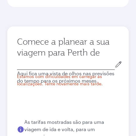
Comece a planear a sua
viagem para Perth de
Cidade
de
Aqui fica uma vista de olhos nas previsões
origem
Estamos com dificuldades em carregar as
do tempo para os próximos meses.
localizações. Tente novamente mais tarde.
As tarifas mostradas são para uma
viagem de ida e volta, para um