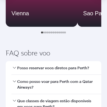
Vienna
Sao Paul
FAQ sobre voo
Posso reservar voos diretos para Perth?
Sim, a Qatar Airways opera voos diretos para
Como posso voar para Perth com a Qatar
Perth.Pesquise voos na nossa página inicial
Airways?
para consultar os horários e a frequência dos
voos.
Pode voar diretamente para Perth com a Qatar
Que classes de viagem estão disponíveis
Airways. Conecte-se a mais de 150 destinos via
em voos para Perth?