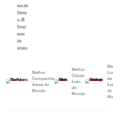
esa de
Desig
n
Empr
esas
do
grupo
Me
Melhor
Melhor
Lo
Classe
Companhia
de
Exec.
Aérea do
Ex
do
Mundo
do
Mundo
Mu