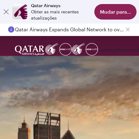
Qatar Airways
Mudar para app
Obter as mais recentes
atualizações
Qatar Airways Expands Global Network to over 160 Destinations
Passengers flying between Doha and Auckland on QR914 and QR915
Explorar
Reservar