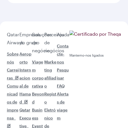
Qatar
Empresas
Soluções
Parceiros
Ajuda
Airways
do grupo
de
de
Conta
negócio
negócios
Sobre
Aerop
cte-
Mantemo-nos ligados
nós
orto
Viage
Marke
nos
Carrei
Intern
m
ting
Pesqu
ras
acion
corpo
afiliad
isar
Comu
al de
rativa
o
FAQ
nicad
Hama
Beyon
Regist
Alerta
os de
d
d
o
s de
impre
Qatar
Busin
Eletró
viage
nsa
Execu
ess
nico
m
tive
Event
de