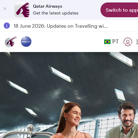
Qatar Airways
Switch to app
Get the latest updates
Passengers flying between Doha and Auckland on QR914 and QR915
18 June 2026: Updates on Travelling with Power Banks
6 August 2026: Qatar Airways flight resumption to Bahrain (BAH), Erbil (EBL), and Kuwait (KWI)
PT
Qatar Airways Expands Global Network to over 160 Destinations