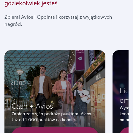
gdziekolwiek jesteś
Zbieraj Avios i Qpoints i korzystaj z wyjątkowych
nagród.
Lic
emo
Cash + Avios
Wymien
Zapłać za część podróży punktami Avios.
koncer
Już od 1 000 punktów na koncie.
na cał