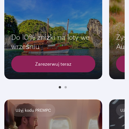
Do 10% zniżki na loty we
Zys
wrześniu
Aust
Zarezerwuj teraz
Użyj kodu PREMPC
Użyj