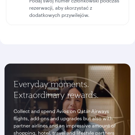
Podaj swój numer członkowski podczas
rezerwacji, aby skorzystać z
dodatkowych przywilejów.
Everyday moments.
Extraordinary rewards.
Collect and spend Avios on Qatar Airways
flights, add-ons and upgrades but also with
partner airlines and an impressive amount of
shopping, hotel, travel and lifestyle partners