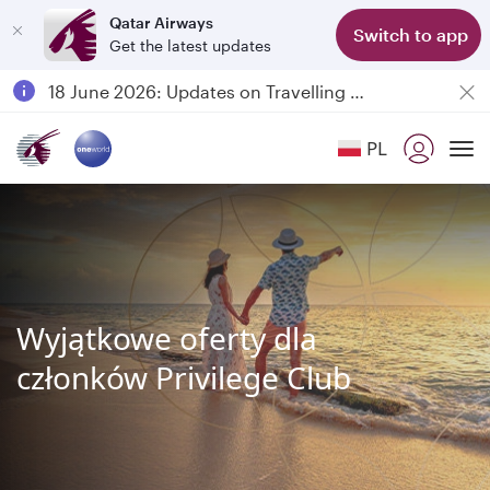
Qatar Airways
Switch to app
Get the latest updates
Passengers flying between Doha and Auckland on QR914 and QR915
18 June 2026: Updates on Travelling with Power Banks
6 August 2026: Qatar Airways flight resumption to Bahrain (BAH), Erbil (EBL), and Kuwait (KWI)
PL
Qatar Airways Expands Global Network to over 160 Destinations
To
Wyjątkowe oferty dla
członków Privilege Club