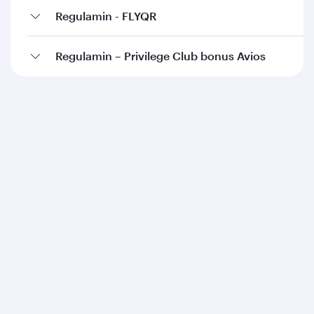
Regulamin - FLYQR
Regulamin – Privilege Club bonus Avios
Qatar Airways
O nas
Nagrody
Kariera
Informacje prasowe
Sponsoring