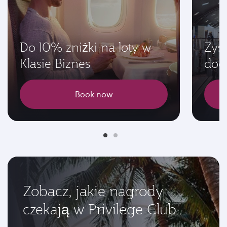
Do 10% zniżki na loty w
Zysk
Klasie Biznes
dod
Book now
Zobacz, jakie nagrody
czekają w Privilege Club