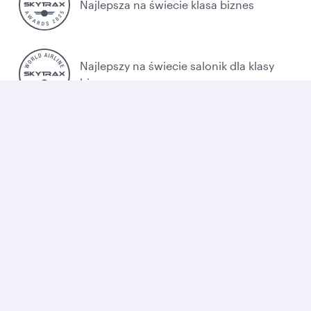
Najlepsza na świecie klasa biznes
Najlepszy na świecie salonik dla klasy
biznes
Najlepsza linia lotnicza na Bliskim
Wschodzie
Polityka plików cookies
Warunki i zasady
Polityka prywatności
Dostęp
Cookie Consent
Qatar Airways. Wszystkie prawa zastrzeżone