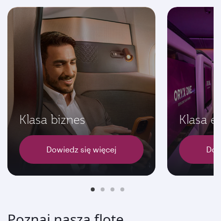
Klasa biznes
Klasa 
Dowiedz się więcej
Dow
Poznaj naszą flotę