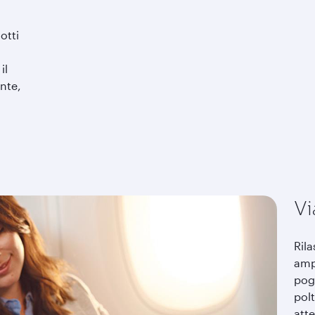
otti
il
nte,
Vi
Rila
ampi
pogg
pol
atte