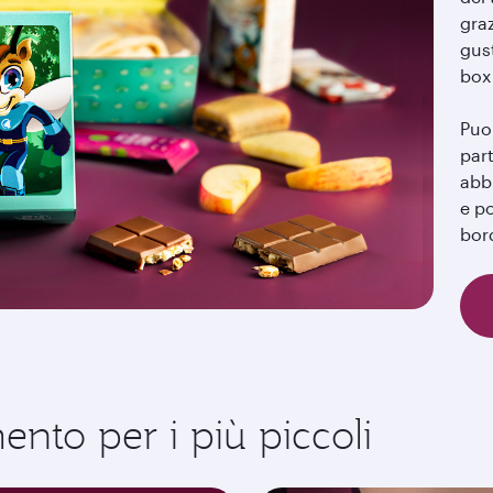
graz
gust
box
Puoi
part
abb
e po
bor
nto per i più piccoli