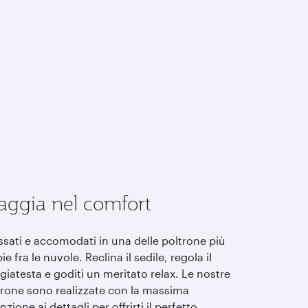
aggia nel comfort
ssati e accomodati in una delle poltrone più
e fra le nuvole. Reclina il sedile, regola il
iatesta e goditi un meritato relax. Le nostre
trone sono realizzate con la massima
nzione ai dettagli per offrirti il perfetto