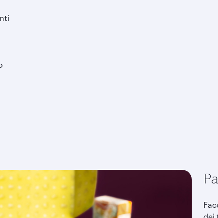
nti
o
Pa
Fac
dei 