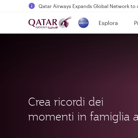
18 June 2026: Updates on Travelling with 
6 August 2026: Qatar Airways flight resump
Esplora
P
Qatar Airways Expands Global Network to 
(active)
Crea ricordi dei
momenti in famiglia 