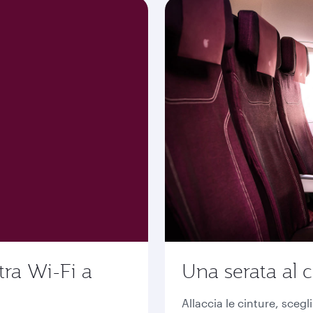
tra Wi-Fi a
Una serata al c
Allaccia le cinture, scegl