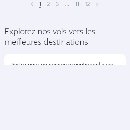
1
2
3
…
11
12
Prev
Next
Explorez nos vols vers les
meilleures destinations
Partez pour un voyage exceptionnel avec
nous jusqu'à votre destination.