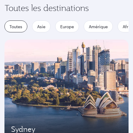
Toutes les destinations
Toutes
Asie
Europe
Amérique
Afriq
Sydney