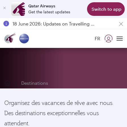
Qatar Airways
Switch to app
Get the latest updates
Passengers flying between Doha and Auckland on QR914 and QR915
18 June 2026: Updates on Travelling with Power Banks
6 August 2026: Qatar Airways flight resumption to Bahrain (BAH), Erbil (EBL), and Kuwait (KWI)
FR
Qatar Airways Expands Global Network to over 160 Destinations
Explorez nos destinations
To
Destinations
Organisez des vacances de rêve avec nous.
Des destinations exceptionnelles vous
attendent.