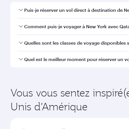
Puis-je réserver un vol direct à destination de N
Oui, Qatar Airways opère des vols directs vers New 
Comment puis-je voyager à New York avec Qata
Vous pouvez voyager directement à New York avec 
Quelles sont les classes de voyage disponibles s
efficaces à l'Aéroport International Hamad.
La disponibilité des classes de voyage dépend de l'
Quel est le meilleur moment pour réserver un vo
voyager en Classe Affaires (avec la Qsuite sur cert
nos partenaires. Veuillez vérifier les détails du vol
Réservez votre vol à destination de New York suffis
la demande saisonnière, de la popularité de l'itinéra
Vous vous sentez inspiré(
Unis d’Amérique