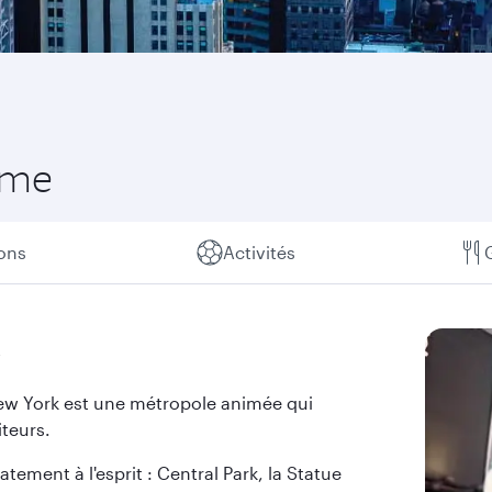
mme
ions
Activités
k
 New York est une métropole animée qui
iteurs.
ment à l'esprit : Central Park, la Statue