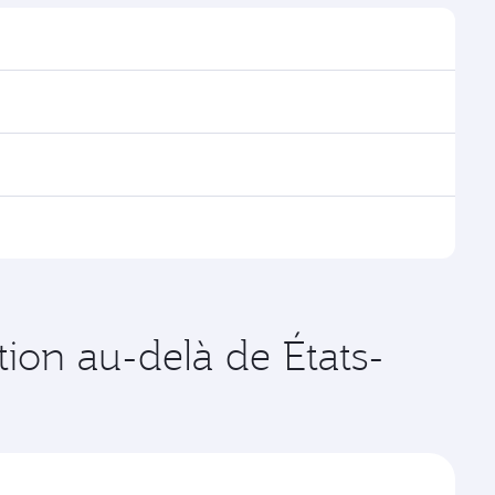
rouver les horaires et la fréquence des vols.
ia Doha, avec des correspondances fluides et
es vols opérés par Qatar Airways, vous pouvez
age disponibles peuvent varier sur les vols opérés par
ates de votre choix. Les tarifs varient en fonction de
tion au-delà de États-