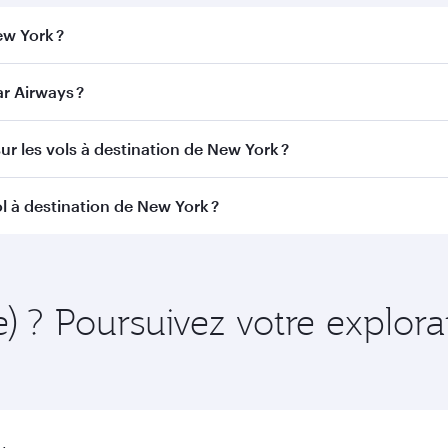
ew York ?
York. Recherchez les vols depuis notre page d'accueil pour t
r Airways ?
Qatar Airways. Nous desservons plus de 150 destinations v
ur les vols à destination de New York ?
itinéraire et de la compagnie aérienne opérant le vol. Sur l
l à destination de New York ?
ains appareils) et en Classe Économique. Les classes de voy
 au moment de la réservation.
amment à l'avance pour bénéficier des meilleurs tarifs aux d
ire et de la disponibilité des classes de voyage.
e) ? Poursuivez votre explora