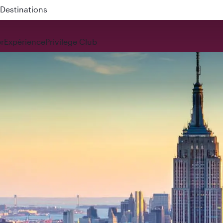
 QR914 and QR915
r
Expérience
Privilege Club