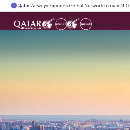
Passengers flying between Doha and Auckland on
Découvrir
Réserve