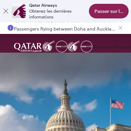
Qatar Airways
Passer sur l'appl
Obtenez les dernières
informations
Passengers flying between Doha and Auckland on QR914 and QR915
Découvrir
Réserve