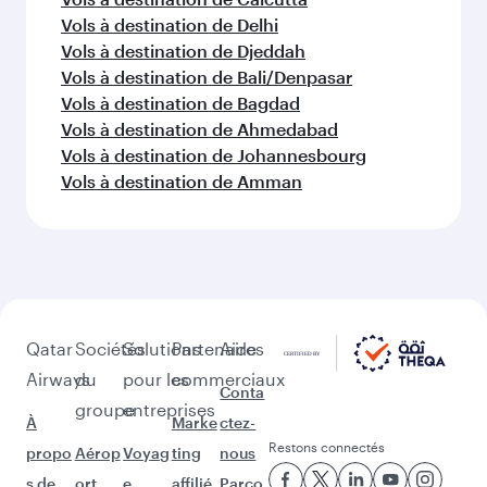
Vols à destination de Delhi
Vols à destination de Djeddah
Vols à destination de Bali/Denpasar
Vols à destination de Bagdad
Vols à destination de Ahmedabad
Vols à destination de Johannesbourg
Vols à destination de Amman
Qatar
Sociétés
Solutions
Partenaires
Aide
Airways
du
pour les
commerciaux
Conta
groupe
entreprises
À
Marke
ctez-
Restons connectés
propo
Aérop
Voyag
ting
nous
s de
ort
e
affilié
Parco