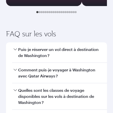
FAQ sur les vols
Puis-je réserver un vol direct à destination
de Washington ?
Oui, Qatar Airways opère des vols directs vers
Comment puis-je voyager à Washington
Washington. Recherchez les vols depuis notre
avec Qatar Airways ?
page d'accueil pour trouver les horaires et la
fréquence des vols.
Vous pouvez voyager directement à
Quelles sont les classes de voyage
Washington avec Qatar Airways. Nous
disponibles sur les vols à destination de
desservons plus de 150 destinations via Doha,
Washington ?
avec des correspondances fluides et efficaces à