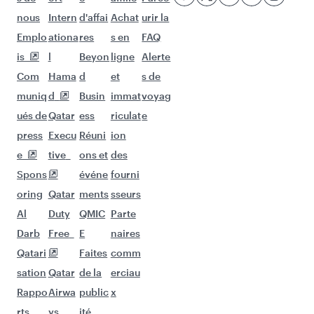
nous
Intern
d'affai
Achat
urir la
Emplo
ationa
res
s en
FAQ
is
l
Beyon
ligne
Alerte
Com
Hama
d
et
s de
muniq
d
Busin
immat
voyag
ués de
Qatar
ess
riculat
e
press
Execu
Réuni
ion
e
tive
ons et
des
Spons
événe
fourni
oring
Qatar
ments
sseurs
Al
Duty
QMIC
Parte
Darb
Free
E
naires
Qatari
Faites
comm
sation
Qatar
de la
erciau
Rappo
Airwa
public
x
rts
ys
ité