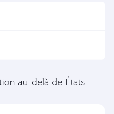
uver les horaires et la fréquence des vols.
Doha, avec des correspondances fluides et efficaces
es vols opérés par Qatar Airways, vous pouvez
age disponibles peuvent varier sur les vols opérés par
s de votre choix. Les tarifs varient en fonction de la
tion au-delà de États-