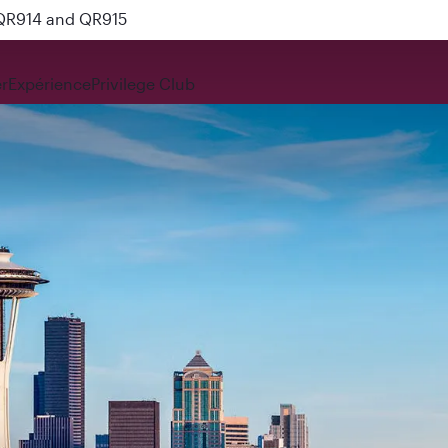
 QR914 and QR915
r
Expérience
Privilege Club