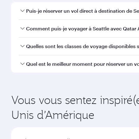
Puis-je réserver un vol direct à destination de Se
Oui, Qatar Airways opère des vols directs vers Seatt
Comment puis-je voyager à Seattle avec Qatar 
Vous pouvez voyager directement à Seattle avec Qa
Quelles sont les classes de voyage disponibles su
à l'Aéroport International Hamad.
La disponibilité des classes de voyage dépend de l'
Quel est le meilleur moment pour réserver un vol
voyager en Classe Affaires (avec la Qsuite sur cert
nos partenaires. Veuillez vérifier les détails du vol
Réservez votre vol à destination de Seattle suffisam
demande saisonnière, de la popularité de l'itinéraire
Vous vous sentez inspiré(
Unis d’Amérique