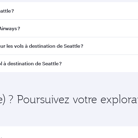
attle ?
le. Recherchez les vols depuis notre page d'accueil pour tro
Airways ?
tar Airways. Nous desservons plus de 150 destinations via 
r les vols à destination de Seattle ?
itinéraire et de la compagnie aérienne opérant le vol. Sur l
 à destination de Seattle ?
ains appareils) et en Classe Économique. Les classes de voy
 au moment de la réservation.
ment à l'avance pour bénéficier des meilleurs tarifs aux date
 et de la disponibilité des classes de voyage.
e) ? Poursuivez votre explora