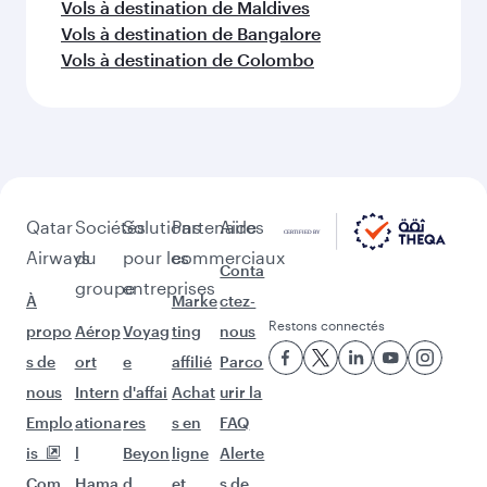
Vols à destination de Maldives
Vols à destination de Bangalore
Vols à destination de Colombo
Qatar
Sociétés
Solutions
Partenaires
Aide
Airways
du
pour les
commerciaux
Conta
groupe
entreprises
À
Marke
ctez-
Restons connectés
propo
Aérop
Voyag
ting
nous
s de
ort
e
affilié
Parco
nous
Intern
d'affai
Achat
urir la
Emplo
ationa
res
s en
FAQ
is
l
Beyon
ligne
Alerte
Com
Hama
d
et
s de