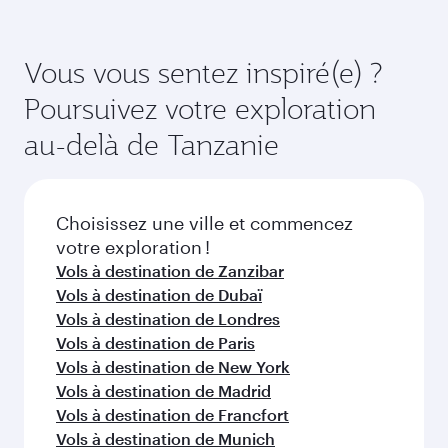
Airways, vous pouvez voyager en Classe
Réservez votre vol à destination de Kilimandjaro
Affaires (avec la Qsuite sur certains appareils) et
suffisamment à l'avance pour bénéficier des
en Classe Économique. Les classes de voyage
meilleurs tarifs aux dates de votre choix. Les
Vous vous sentez inspiré(e) ?
disponibles peuvent varier sur les vols opérés
tarifs varient en fonction de la demande
Poursuivez votre exploration
par nos partenaires. Veuillez vérifier les détails
saisonnière, de la popularité de l'itinéraire et de
du vol au moment de la réservation.
la disponibilité des classes de voyage.
au-delà de Tanzanie
Choisissez une ville et commencez
votre exploration !
Vols à destination de Zanzibar
Vols à destination de Dubaï
Vols à destination de Londres
Vols à destination de Paris
Vols à destination de New York
Vols à destination de Madrid
Vols à destination de Francfort
Vols à destination de Munich