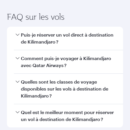
FAQ sur les vols
Puis-je réserver un vol direct à destination
de Kilimandjaro ?
Oui, Qatar Airways opère des vols directs vers
Comment puis-je voyager à Kilimandjaro
Kilimandjaro. Recherchez les vols depuis notre
avec Qatar Airways ?
page d'accueil pour trouver les horaires et la
fréquence des vols.
Vous pouvez voyager directement à
Quelles sont les classes de voyage
Kilimandjaro avec Qatar Airways. Nous
disponibles sur les vols à destination de
desservons plus de 150 destinations via Doha,
Kilimandjaro ?
avec des correspondances fluides et efficaces à
l'Aéroport International Hamad.
La disponibilité des classes de voyage dépend
Quel est le meilleur moment pour réserver
de l'itinéraire et de la compagnie aérienne
un vol à destination de Kilimandjaro ?
opérant le vol. Sur les vols opérés par Qatar