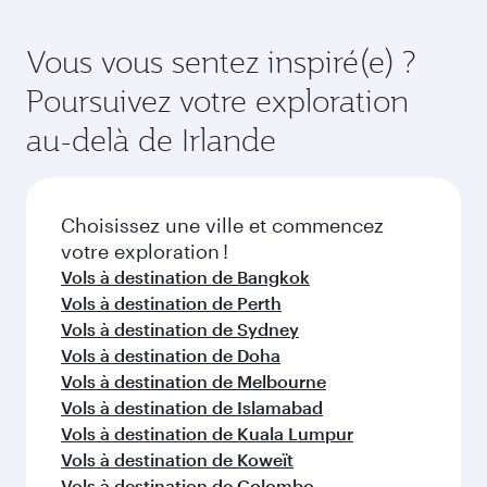
Affaires (avec la Qsuite sur certains appareils) et
suffisamment à l'avance pour bénéficier des
en Classe Économique. Les classes de voyage
meilleurs tarifs aux dates de votre choix. Les
Vous vous sentez inspiré(e) ?
disponibles peuvent varier sur les vols opérés
tarifs varient en fonction de la demande
Poursuivez votre exploration
par nos partenaires. Veuillez vérifier les détails
saisonnière, de la popularité de l'itinéraire et de
du vol au moment de la réservation.
la disponibilité des classes de voyage.
au-delà de Irlande
Choisissez une ville et commencez
votre exploration !
Vols à destination de Bangkok
Vols à destination de Perth
Vols à destination de Sydney
Vols à destination de Doha
Vols à destination de Melbourne
Vols à destination de Islamabad
Vols à destination de Kuala Lumpur
Vols à destination de Koweït
Vols à destination de Colombo