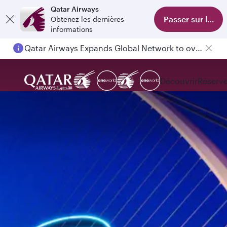
Qatar Airways
Passer sur l'appl
Obtenez les dernières
informations
Qatar Airways Expands Global Network to over 160 Destinations
Passengers flying between Doha and Auckland on QR914 and QR915
Découvrir
Réserve