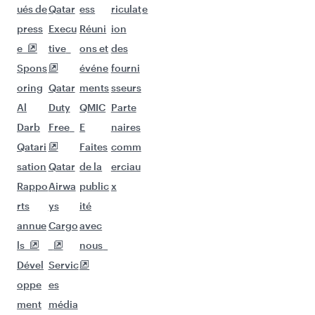
ués de
Qatar
ess
riculat
e
press
Execu
Réuni
ion
e
tive
ons et
des
Spons
événe
fourni
oring
Qatar
ments
sseurs
Al
Duty
QMIC
Parte
Darb
Free
E
naires
Qatari
Faites
comm
sation
Qatar
de la
erciau
Rappo
Airwa
public
x
rts
ys
ité
annue
Cargo
avec
ls
nous
Dével
Servic
oppe
es
ment
média