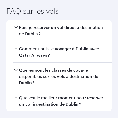
FAQ sur les vols
Puis-je réserver un vol direct à destination
de Dublin ?
Oui, Qatar Airways opère des vols directs vers
Comment puis-je voyager à Dublin avec
Dublin. Recherchez les vols depuis notre page
Qatar Airways ?
d'accueil pour trouver les horaires et la
fréquence des vols.
Vous pouvez voyager directement à Dublin
Quelles sont les classes de voyage
avec Qatar Airways. Nous desservons plus de
disponibles sur les vols à destination de
150 destinations via Doha, avec des
Dublin ?
correspondances fluides et efficaces à
l'Aéroport International Hamad.
La disponibilité des classes de voyage dépend
Quel est le meilleur moment pour réserver
de l'itinéraire et de la compagnie aérienne
un vol à destination de Dublin ?
opérant le vol. Sur les vols opérés par Qatar
Airways, vous pouvez voyager en Classe
Réservez votre vol à destination de Dublin