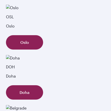
OSL
Oslo
Oslo
DOH
Doha
Doha