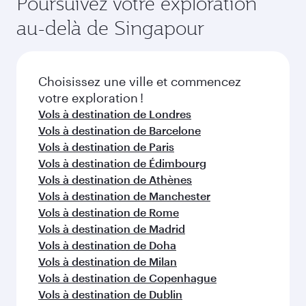
Poursuivez votre exploration
saisonnière, de la popularité de l'itinéraire et de
du vol au moment de la réservation.
la disponibilité des classes de voyage.
au-delà de Singapour
Choisissez une ville et commencez
votre exploration !
Vols à destination de Londres
Vols à destination de Barcelone
Vols à destination de Paris
Vols à destination de Édimbourg
Vols à destination de Athènes
Vols à destination de Manchester
Vols à destination de Rome
Vols à destination de Madrid
Vols à destination de Doha
Vols à destination de Milan
Vols à destination de Copenhague
Vols à destination de Dublin