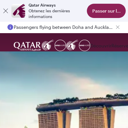
Qatar Airways
Passer sur l'appl
Obtenez les dernières
informations
Passengers flying between Doha and Auckland on QR914 and QR915
Découvrir
Réserve