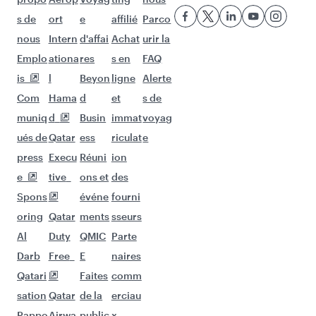
s de
ort
e
affilié
Parco
nous
Intern
d'affai
Achat
urir la
Emplo
ationa
res
s en
FAQ
is
l
Beyon
ligne
Alerte
Com
Hama
d
et
s de
muniq
d
Busin
immat
voyag
ués de
Qatar
ess
riculat
e
press
Execu
Réuni
ion
e
tive
ons et
des
Spons
événe
fourni
oring
Qatar
ments
sseurs
Al
Duty
QMIC
Parte
Darb
Free
E
naires
Qatari
Faites
comm
sation
Qatar
de la
erciau
Rappo
Airwa
public
x