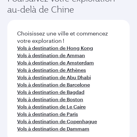
du vol au moment de la réservation.
la disponibilité des classes de voyage.
au-delà de Chine
Choisissez une ville et commencez
votre exploration !
Vols à destination de Hong Kong
Vols à destination de Amman
Vols à destination de Amsterdam
Vols à destination de Athènes
Vols à destination de Abu Dhabi
Vols à destination de Barcelone
Vols à destination de Bagdad
Vols à destination de Boston
Vols à destination de Le Caire
Vols à destination de Paris
Vols à destination de Copenhague
Vols à destination de Dammam