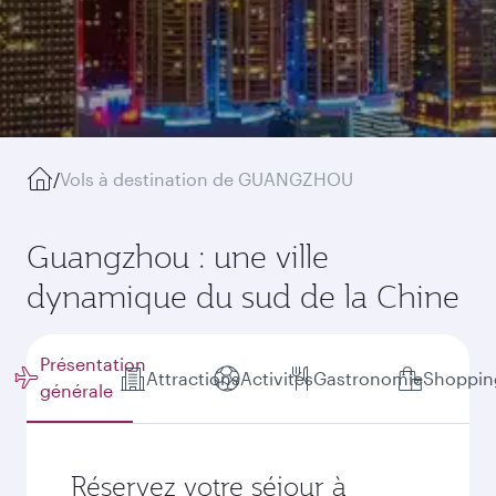
/
Vols à destination de GUANGZHOU
Guangzhou : une ville
dynamique du sud de la Chine
Présentation
Attractions
Activités
Gastronomie
Shoppin
générale
Réservez votre séjour à