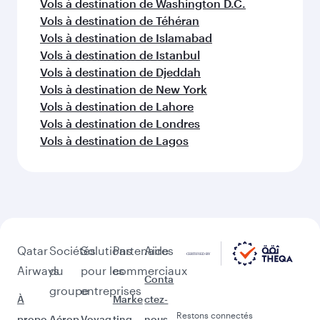
Vols à destination de Washington D.C.
Vols à destination de Téhéran
Vols à destination de Islamabad
Vols à destination de Istanbul
Vols à destination de Djeddah
Vols à destination de New York
Vols à destination de Lahore
Vols à destination de Londres
Vols à destination de Lagos
Qatar
Sociétés
Solutions
Partenaires
Aide
Airways
du
pour les
commerciaux
Conta
groupe
entreprises
À
Marke
ctez-
Restons connectés
propo
Aérop
Voyag
ting
nous